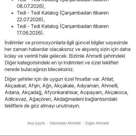
08.07.2026)
,
Tedi - Tedi Katalog (Çarşambadan itibaren
22.07.2026)
,
Tedi - Tedi Katalog (Çarşambadan itibaren
17.06.2026)
.
İndirimler ve promosyonlarla ilgili güncel bilgiler sayesinde
her zaman haberdar olacaksınız ve alışveriş sizin için daha
kolay ve verimli hale gelecek. Bizimle Ahmetli şehrindeki
Diğer kategorisindeki en iyi indirimleri ve özel teklifleri
nerede bulacağınızı bileceksiniz.
Diğer şehirler için de uygun özel fırsatlar var.
Ahlat
,
Akçaabat
,
Afşin
,
Ağrı
,
Akçakale
,
Adıyaman
,
Ahmetli
,
Adana
,
Akçadağ
,
Afyonkarahisar
,
Acıpayam
,
Akçakoca
,
Adilcevaz
,
Ağaçören
,
Akdağmadeni
bağlantısındaki
tekliflere de göz atmayı unutmayın.
Ana sayfa
Yakındaki Ahmetli
Diğer Ahmetli