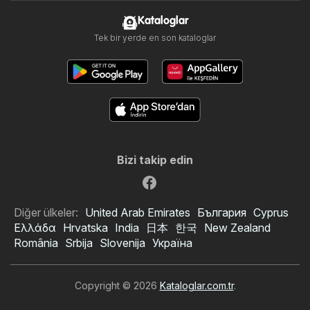
Kataloglar
Tek bir yerde en son kataloglar
Bizi takip edin
Diğer ülkeler:
United Arab Emirates
България
Cyprus
Ελλάδα
Hrvatska
India
日本
한국
New Zealand
România
Srbija
Slovenija
Україна
Copyright © 2026
Kataloglar.com.tr
.