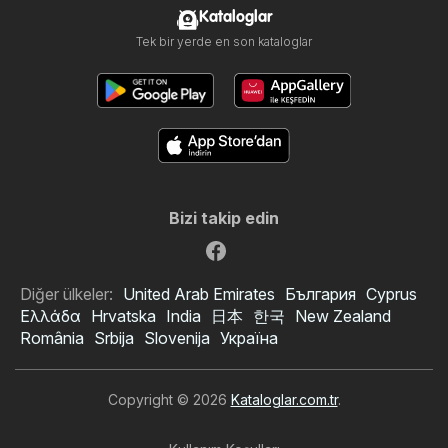
Kataloglar
Tek bir yerde en son kataloglar
Bizi takip edin
Diğer ülkeler:
United Arab Emirates
България
Cyprus
Ελλάδα
Hrvatska
India
日本
한국
New Zealand
România
Srbija
Slovenija
Україна
Copyright © 2026
Kataloglar.com.tr
.