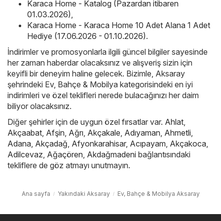
Karaca Home - Katalog (Pazardan itibaren
01.03.2026)
,
Karaca Home - Karaca Home 10 Adet Alana 1 Adet
Hediye (17.06.2026 - 01.10.2026)
.
İndirimler ve promosyonlarla ilgili güncel bilgiler sayesinde
her zaman haberdar olacaksınız ve alışveriş sizin için
keyifli bir deneyim haline gelecek. Bizimle, Aksaray
şehrindeki Ev, Bahçe & Mobilya kategorisindeki en iyi
indirimleri ve özel teklifleri nerede bulacağınızı her daim
biliyor olacaksınız.
Diğer şehirler için de uygun özel fırsatlar var.
Ahlat
,
Akçaabat
,
Afşin
,
Ağrı
,
Akçakale
,
Adıyaman
,
Ahmetli
,
Adana
,
Akçadağ
,
Afyonkarahisar
,
Acıpayam
,
Akçakoca
,
Adilcevaz
,
Ağaçören
,
Akdağmadeni
bağlantısındaki
tekliflere de göz atmayı unutmayın.
Ana sayfa
Yakındaki Aksaray
Ev, Bahçe & Mobilya Aksaray