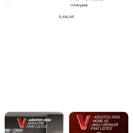
Arçelik
İLANLAR