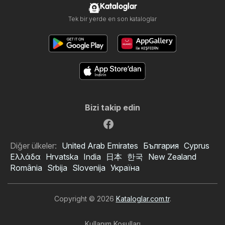
Kataloglar
Tek bir yerde en son kataloglar
Bizi takip edin
Diğer ülkeler:
United Arab Emirates
България
Cyprus
Ελλάδα
Hrvatska
India
日本
한국
New Zealand
România
Srbija
Slovenija
Україна
Copyright © 2026
Kataloglar.com.tr
.
Kullanım Koşulları