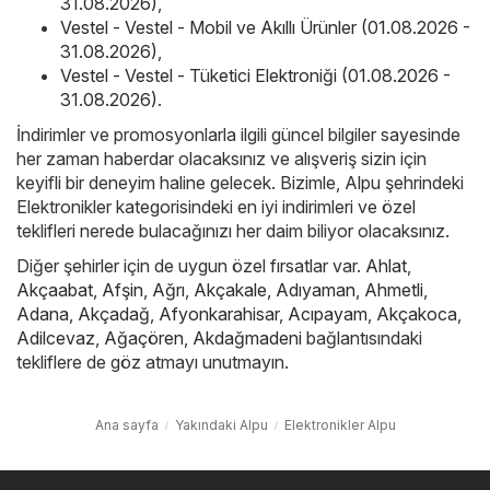
31.08.2026)
,
Vestel - Vestel - Mobil ve Akıllı Ürünler (01.08.2026 -
31.08.2026)
,
Vestel - Vestel - Tüketici Elektroniği (01.08.2026 -
31.08.2026)
.
İndirimler ve promosyonlarla ilgili güncel bilgiler sayesinde
her zaman haberdar olacaksınız ve alışveriş sizin için
keyifli bir deneyim haline gelecek. Bizimle, Alpu şehrindeki
Elektronikler kategorisindeki en iyi indirimleri ve özel
teklifleri nerede bulacağınızı her daim biliyor olacaksınız.
Diğer şehirler için de uygun özel fırsatlar var.
Ahlat
,
Akçaabat
,
Afşin
,
Ağrı
,
Akçakale
,
Adıyaman
,
Ahmetli
,
Adana
,
Akçadağ
,
Afyonkarahisar
,
Acıpayam
,
Akçakoca
,
Adilcevaz
,
Ağaçören
,
Akdağmadeni
bağlantısındaki
tekliflere de göz atmayı unutmayın.
Ana sayfa
Yakındaki Alpu
Elektronikler Alpu