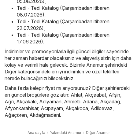
05.08.2026)
,
Tedi - Tedi Katalog (Çarşambadan itibaren
08.07.2026)
,
Tedi - Tedi Katalog (Çarşambadan itibaren
22.07.2026)
,
Tedi - Tedi Katalog (Çarşambadan itibaren
17.06.2026)
.
İndirimler ve promosyonlarla ilgili güncel bilgiler sayesinde
her zaman haberdar olacaksınız ve alışveriş sizin için daha
kolay ve verimli hale gelecek. Bizimle Anamur şehrindeki
Diğer kategorisindeki en iyi indirimleri ve özel teklifleri
nerede bulacağınızı bileceksiniz.
Daha fazla kelepir fiyat mı arıyorsunuz? Diğer şehirlerdeki
en güncel broşürlere göz atın:
Ahlat
,
Akçaabat
,
Afşin
,
Ağrı
,
Akçakale
,
Adıyaman
,
Ahmetli
,
Adana
,
Akçadağ
,
Afyonkarahisar
,
Acıpayam
,
Akçakoca
,
Adilcevaz
,
Ağaçören
,
Akdağmadeni
.
Ana sayfa
Yakındaki Anamur
Diğer Anamur