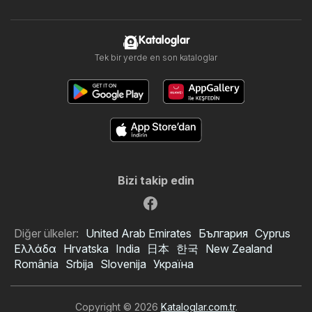
Kataloglar
Tek bir yerde en son kataloglar
Bizi takip edin
Diğer ülkeler:
United Arab Emirates
България
Cyprus
Ελλάδα
Hrvatska
India
日本
한국
New Zealand
România
Srbija
Slovenija
Україна
Copyright © 2026
Kataloglar.com.tr
.