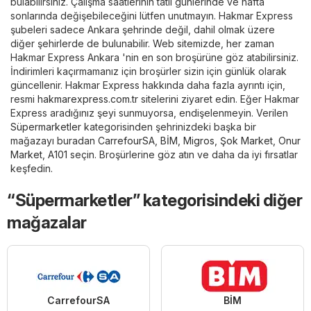
bulabilirsiniz. Çalışma saatlerinin tatil günlerinde ve hafta
sonlarında değişebileceğini lütfen unutmayın. Hakmar Express
şubeleri sadece Ankara şehrinde değil, dahil olmak üzere
diğer şehirlerde de bulunabilir. Web sitemizde, her zaman
Hakmar Express Ankara 'nin en son broşürüne göz atabilirsiniz.
İndirimleri kaçırmamanız için broşürler sizin için günlük olarak
güncellenir. Hakmar Express hakkında daha fazla ayrıntı için,
resmi
hakmarexpress.com.tr
sitelerini ziyaret edin. Eğer Hakmar
Express aradığınız şeyi sunmuyorsa, endişelenmeyin. Verilen
Süpermarketler
kategorisinden şehrinizdeki başka bir
mağazayı buradan
CarrefourSA
,
BİM
,
Migros
,
Şok Market
,
Onur
Market
,
A101
seçin. Broşürlerine göz atın ve daha da iyi fırsatlar
keşfedin.
“Süpermarketler” kategorisindeki diğer
mağazalar
CarrefourSA
BİM