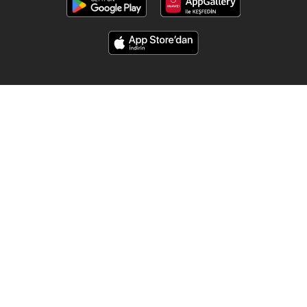
Bizi takip edin
Diğer ülkeler:
United Arab Emirates
България
Cyprus
Ελλάδα
Hrvatska
India
日本
한국
New Zealand
România
Srbija
Slovenija
Україна
Copyright © 2026
Kataloglar.com.tr
.
Kullanım Koşulları
Kişisel veri işleme