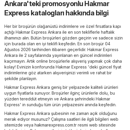
Ankara'teki promosyonlu Hakmar
Express katalogları hakkında bilgi
Her bir broşürün olağanüstü indirimlere ve özel fırsatlara kapı
açtığı Hakmar Express Ankara ile en son tekliflerle haftalık
ilhamınızı alın. Bütün broşürleri gözden geçirin ve sadece sizin
için burada olan en iyi teklifi keşfedin. En son broşür 04
Ağustos 2026 tarihinden itibaren geçerlidir. Hakmar Express
Ankara ile 2 sayfalarında yayınlanan en güncel indirimleri
kaçırmayın. Artık online broşürlerle alışveriş yapmak çok daha
kolay! Evinizin konforunda Hakmar Express 'deki güncel fiyat
indirimlerine göz atarken alışverişinizi verimli ve rahat bir
şekilde planlayın.
Hakmar Express Ankara geniş bir yelpazede kaliteli ürünleri
uygun fiyatlarla sunuyor. Broşürler ilginç ürünlerle dolu, bu
yüzden tereddüt etmeyin ve Ankara şehrindeki Hakmar
Express' in sunduğu tüm ürün yelpazesini anında keşfedin.
Hakmar Express Ankara şubesinin ne zaman açık olduğunu
merak ediyor musunuz? Çalışma saatleri ile ilgili bilgileri web
sitemizde veya
hakmarexpress.com.tr
resmi web sitesinde