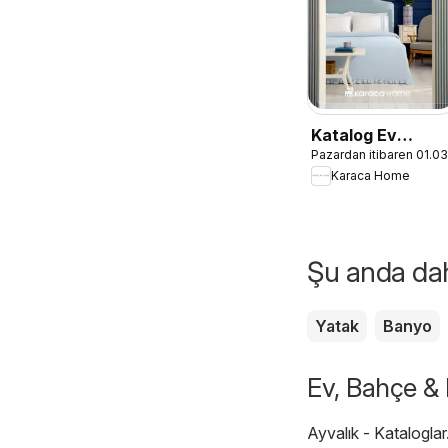
Katalog Ev
Pazardan itibaren 01.0
Tekstili - İlkbaha
Karaca Home
/ Yaz 2026
Şu anda daha
Yatak
Banyo
Ev, Bahçe & M
Ayvalık - Kataloglar