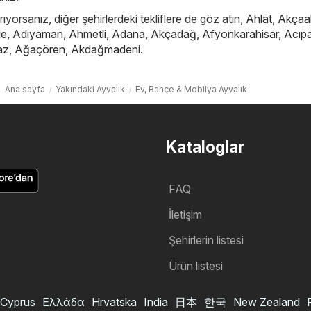
ıyorsanız, diğer şehirlerdeki tekliflere de göz atın,
Ahlat
,
Akçaa
le
,
Adıyaman
,
Ahmetli
,
Adana
,
Akçadağ
,
Afyonkarahisar
,
Acıp
az
,
Ağaçören
,
Akdağmadeni
.
Ana sayfa
Yakındaki Ayvalık
Ev, Bahçe & Mobilya Ayvalık
Kataloglar
FAQ
İletişim
Şehirlerin listesi
Ürün listesi
Cyprus
Ελλάδα
Hrvatska
India
日本
한국
New Zealand