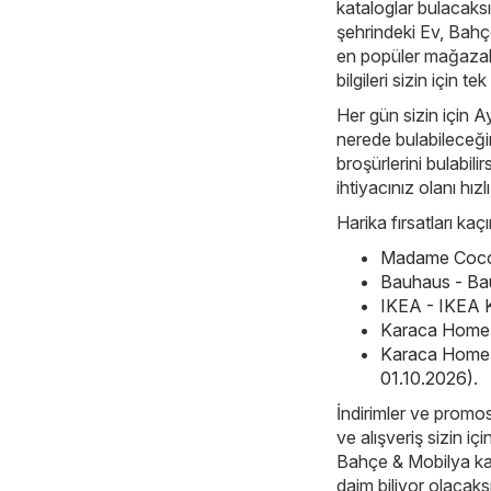
kataloglar bulacaksı
şehrindeki Ev, Bahç
en popüler mağazalar
bilgileri sizin için t
Her gün sizin için Ay
nerede bulabileceği
broşürlerini bulabil
ihtiyacınız olanı hızlı
Harika fırsatları ka
Madame Coco 
Bauhaus - Ba
IKEA - IKEA K
Karaca Home -
Karaca Home 
01.10.2026)
.
İndirimler ve promos
ve alışveriş sizin iç
Bahçe & Mobilya kate
daim biliyor olacaks