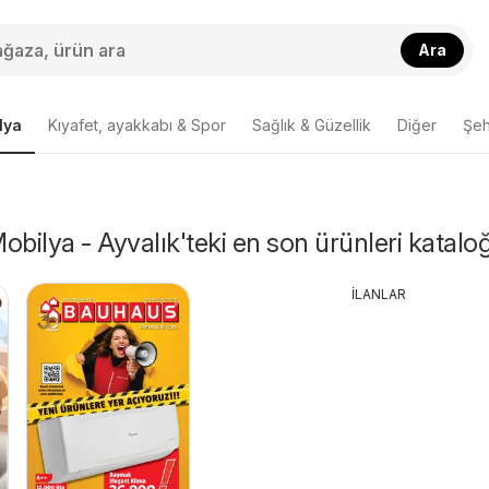
Ara
lya
Kıyafet, ayakkabı & Spor
Sağlık & Güzellik
Diğer
Şehi
obilya - Ayvalık'teki en son ürünleri katalo
İLANLAR