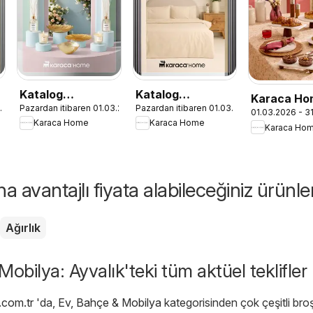
Katalog
Katalog
Karaca Ho
3.2026
Pazardan itibaren 01.03.2026
Pazardan itibaren 01.03.2026
r
Dekoratif -
Sezonsuz Karaca
01.03.2026 - 3
Dekoratif
Karaca Home
Karaca Home
İlkbahar / Yaz
Home Şıklığı -
Karaca Ho
İlkbahar/Y
2026
İlkbahar / Yaz
2026
2026
 avantajlı fiyata alabileceğiniz ürünle
Ağırlık
obilya: Ayvalık'teki tüm aktüel teklifler
.com.tr
'da,
Ev, Bahçe & Mobilya
kategorisinden çok çeşitli bro