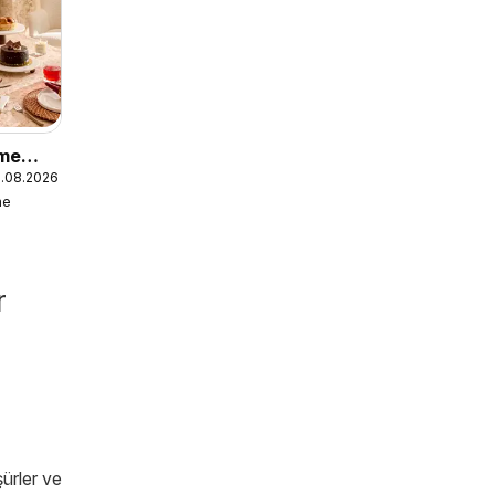
me
1.08.2026
me
az
r
şürler ve