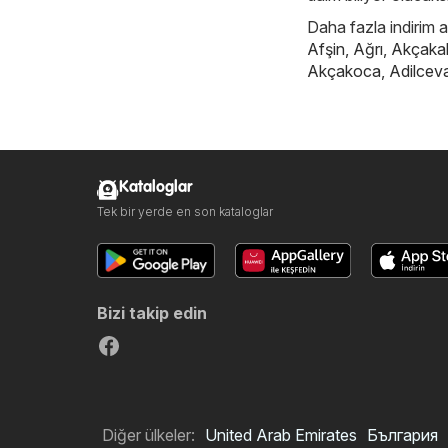
Daha fazla indirim ar
Afşin
,
Ağrı
,
Akçaka
Akçakoca
,
Adilcev
Kataloglar
Tek bir yerde en son kataloglar
Bizi takip edin
Diğer ülkeler:
United Arab Emirates
България