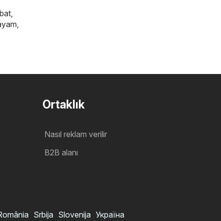
bat
,
ayam
,
Ortaklık
Nasıl reklam verilir
B2B alanı
România
Srbija
Slovenija
Україна