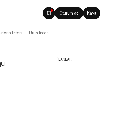
Oturum aç
Kayıt
rlerin listesi
Ürün listesi
İLANLAR
ğu