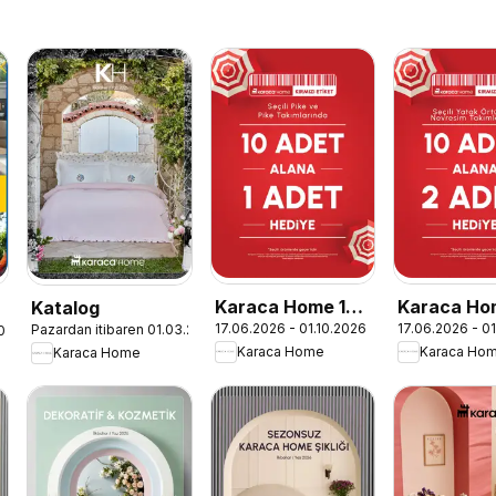
Karaca Home 10
Karaca Ho
Katalog
17.06.2026 - 01.10.2026
17.06.2026 - 0
Pazardan itibaren 01.03.2026
2026
Adet Alana 1
Adet Alana
Karaca Home
Karaca Ho
Karaca Home
Adet Hediye
Adet Hedi