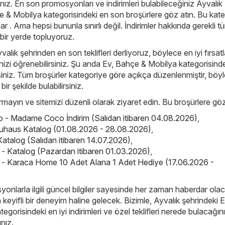
nız. En son promosyonları ve indirimleri bulabileceğiniz Ayvalık
e & Mobilya kategorisindeki en son broşürlere göz atın. Bu kate
 . Ama hepsi bununla sınırlı değil. İndirimler hakkında gerekli t
ek bir yerde topluyoruz.
valık şehrinden en son teklifleri derliyoruz, böylece en iyi fırsatl
nizi öğrenebilirsiniz. Şu anda Ev, Bahçe & Mobilya kategorisind
irsiniz. Tüm broşürler kategoriye göre açıkça düzenlenmiştir, böy
 bir şekilde bulabilirsiniz.
çırmayın ve sitemizi düzenli olarak ziyaret edin. Bu broşürlere göz
- Madame Coco İndirim (Salıdan itibaren 04.08.2026)
,
uhaus Katalog (01.08.2026 - 28.08.2026)
,
atalog (Salıdan itibaren 14.07.2026)
,
 Katalog (Pazardan itibaren 01.03.2026)
,
- Karaca Home 10 Adet Alana 1 Adet Hediye (17.06.2026 -
yonlarla ilgili güncel bilgiler sayesinde her zaman haberdar ola
in keyifli bir deneyim haline gelecek. Bizimle, Ayvalık şehrindeki E
gorisindeki en iyi indirimleri ve özel teklifleri nerede bulacağını
ınız.