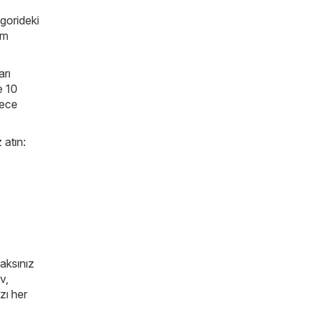
gorideki
üm
arı
e 10
lece
 atın:
caksınız
v,
zı her