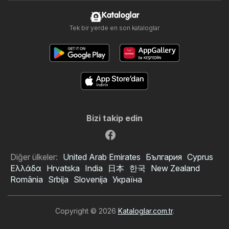
Kataloglar
Tek bir yerde en son kataloglar
Bizi takip edin
Diğer ülkeler:
United Arab Emirates
България
Cyprus
Ελλάδα
Hrvatska
India
日本
한국
New Zealand
România
Srbija
Slovenija
Україна
Copyright © 2026
Kataloglar.com.tr
.