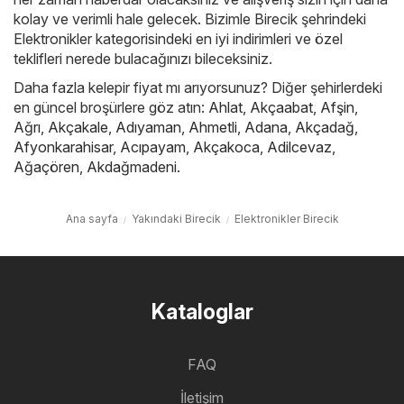
kolay ve verimli hale gelecek. Bizimle Birecik şehrindeki
Elektronikler kategorisindeki en iyi indirimleri ve özel
teklifleri nerede bulacağınızı bileceksiniz.
Daha fazla kelepir fiyat mı arıyorsunuz? Diğer şehirlerdeki
en güncel broşürlere göz atın:
Ahlat
,
Akçaabat
,
Afşin
,
Ağrı
,
Akçakale
,
Adıyaman
,
Ahmetli
,
Adana
,
Akçadağ
,
Afyonkarahisar
,
Acıpayam
,
Akçakoca
,
Adilcevaz
,
Ağaçören
,
Akdağmadeni
.
Ana sayfa
Yakındaki Birecik
Elektronikler Birecik
Kataloglar
FAQ
İletişim