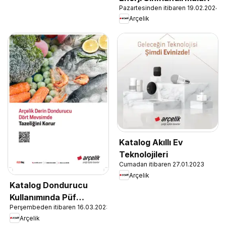
Pazartesinden itibaren 19.02.2024
Arçelik
Katalog Akıllı Ev
Teknolojileri
Cumadan itibaren 27.01.2023
Arçelik
Katalog Dondurucu
Kullanımında Püf
Perşembeden itibaren 16.03.2023
Noktaları
Arçelik