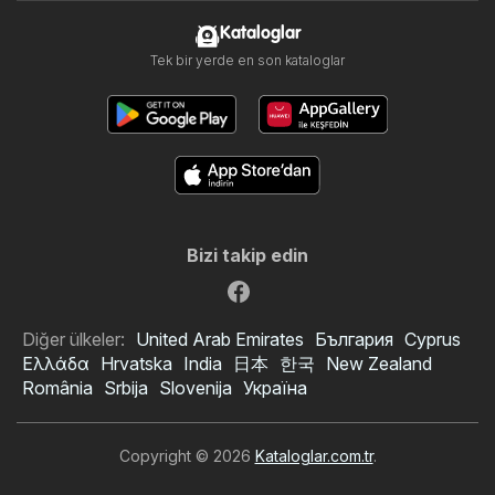
Kataloglar
Tek bir yerde en son kataloglar
Bizi takip edin
Diğer ülkeler:
United Arab Emirates
България
Cyprus
Ελλάδα
Hrvatska
India
日本
한국
New Zealand
România
Srbija
Slovenija
Україна
Copyright © 2026
Kataloglar.com.tr
.