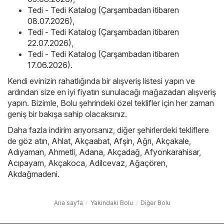
Tedi - Tedi Katalog (Çarşambadan itibaren
08.07.2026)
,
Tedi - Tedi Katalog (Çarşambadan itibaren
22.07.2026)
,
Tedi - Tedi Katalog (Çarşambadan itibaren
17.06.2026)
.
Kendi evinizin rahatlığında bir alışveriş listesi yapın ve
ardından size en iyi fiyatın sunulacağı mağazadan alışveriş
yapın. Bizimle, Bolu şehrindeki özel teklifler için her zaman
geniş bir bakışa sahip olacaksınız.
Daha fazla indirim arıyorsanız, diğer şehirlerdeki tekliflere
de göz atın,
Ahlat
,
Akçaabat
,
Afşin
,
Ağrı
,
Akçakale
,
Adıyaman
,
Ahmetli
,
Adana
,
Akçadağ
,
Afyonkarahisar
,
Acıpayam
,
Akçakoca
,
Adilcevaz
,
Ağaçören
,
Akdağmadeni
.
Ana sayfa
Yakındaki Bolu
Diğer Bolu