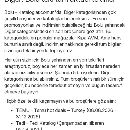
Bolu - Kataloglar.com.tr
'da,
Diğer
kategorisinden çok
çeşitli broşürler ve kataloglar bulacaksınız. En son
promosyonları ve indirimleri bulabileceğiniz Bolu şehrindeki
Diğer kategorisindeki en son broşürlere göz atın. Bu
kategorideki en popüler mağazalar
Kipa AVM
. Ama hepsi
bununla sınırlı değil. İndirimler hakkında gerekli tüm bilgileri
sizin için tek bir yerde topluyoruz.
Her gün sizin için Bolu şehrinden en son teklifleri
araştırıyoruz, böylece her zaman en iyi fırsatları nereden
alacağınızı biliyorsunuz. Şu anda 5 broşürlerini Diğer
kategorisinde bulabilirsiniz. Tüm broşürler sınırlı bir süre için
geçerlidir, bu nedenle tereddüt etmeyin ve bugün tasarruf
etmeye başlayın.
Hiçbir özel teklifi kaçırmayın ve bu broşürlere göz atın:
TEMU - Temu hot deals – Turkey (08.08.2026 -
31.12.2026)
,
Tedi - Tedi Katalog (Çarşambadan itibaren
05.08.2026)
,