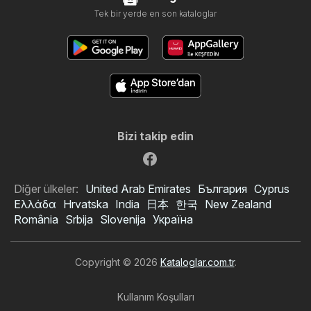
Tek bir yerde en son kataloglar
Bizi takip edin
Diğer ülkeler:
United Arab Emirates
България
Cyprus
Ελλάδα
Hrvatska
India
日本
한국
New Zealand
România
Srbija
Slovenija
Україна
Copyright © 2026
Kataloglar.com.tr
.
Kullanım Koşulları