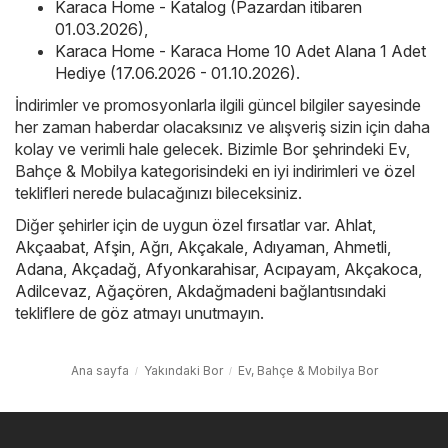
Karaca Home - Katalog (Pazardan itibaren
01.03.2026)
,
Karaca Home - Karaca Home 10 Adet Alana 1 Adet
Hediye (17.06.2026 - 01.10.2026)
.
İndirimler ve promosyonlarla ilgili güncel bilgiler sayesinde
her zaman haberdar olacaksınız ve alışveriş sizin için daha
kolay ve verimli hale gelecek. Bizimle Bor şehrindeki Ev,
Bahçe & Mobilya kategorisindeki en iyi indirimleri ve özel
teklifleri nerede bulacağınızı bileceksiniz.
Diğer şehirler için de uygun özel fırsatlar var.
Ahlat
,
Akçaabat
,
Afşin
,
Ağrı
,
Akçakale
,
Adıyaman
,
Ahmetli
,
Adana
,
Akçadağ
,
Afyonkarahisar
,
Acıpayam
,
Akçakoca
,
Adilcevaz
,
Ağaçören
,
Akdağmadeni
bağlantısındaki
tekliflere de göz atmayı unutmayın.
Ana sayfa
Yakındaki Bor
Ev, Bahçe & Mobilya Bor