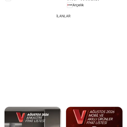
Arçelik
İLANLAR