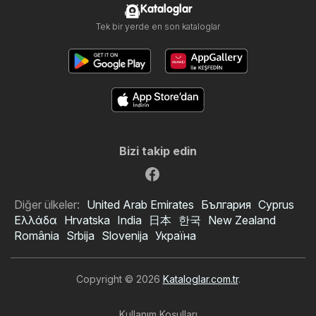
Kataloglar
Tek bir yerde en son kataloglar
Bizi takip edin
Diğer ülkeler:
United Arab Emirates
България
Cyprus
Ελλάδα
Hrvatska
India
日本
한국
New Zealand
România
Srbija
Slovenija
Україна
Copyright © 2026
Kataloglar.com.tr
.
Kullanım Koşulları