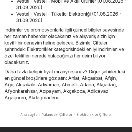
Vestel - Vestel - Mobil ve Akıllı Ürünler (01.08.2026 -
31.08.2026)
,
Vestel - Vestel - Tüketici Elektroniği (01.08.2026 -
31.08.2026)
,
İndirimler ve promosyonlarla ilgili güncel bilgiler sayesinde
her zaman haberdar olacaksınız ve alışveriş sizin için
keyifli bir deneyim haline gelecek. Bizimle, Çifteler
şehrindeki Elektronikler kategorisindeki en iyi indirimleri ve
özel teklifleri nerede bulacağınızı her daim biliyor
olacaksınız.
Daha fazla kelepir fiyat mı arıyorsunuz? Diğer şehirlerdeki
en güncel broşürlere göz atın:
Ahlat
,
Akçaabat
,
Afşin
,
Ağrı
,
Akçakale
,
Adıyaman
,
Ahmetli
,
Adana
,
Akçadağ
,
Afyonkarahisar
,
Acıpayam
,
Akçakoca
,
Adilcevaz
,
Ağaçören
,
Akdağmadeni
.
Ana sayfa
Yakındaki Çifteler
Elektronikler Çifteler