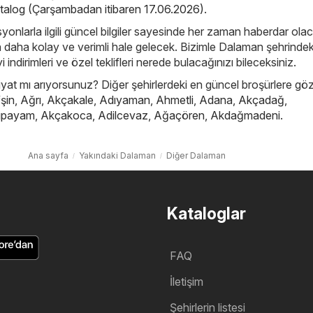
atalog (Çarşambadan itibaren 17.06.2026)
.
yonlarla ilgili güncel bilgiler sayesinde her zaman haberdar ola
çin daha kolay ve verimli hale gelecek. Bizimle Dalaman şehrindek
i indirimleri ve özel teklifleri nerede bulacağınızı bileceksiniz.
iyat mı arıyorsunuz? Diğer şehirlerdeki en güncel broşürlere göz
şin
,
Ağrı
,
Akçakale
,
Adıyaman
,
Ahmetli
,
Adana
,
Akçadağ
,
ıpayam
,
Akçakoca
,
Adilcevaz
,
Ağaçören
,
Akdağmadeni
.
Ana sayfa
Yakındaki Dalaman
Diğer Dalaman
Kataloglar
FAQ
İletişim
Şehirlerin listesi