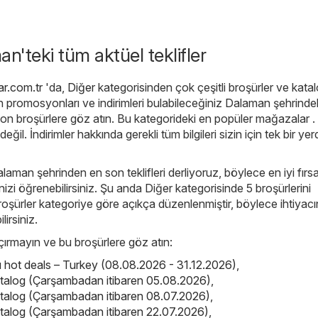
n'teki tüm aktüel teklifler
ar.com.tr
'da,
Diğer
kategorisinden çok çeşitli broşürler ve katal
n promosyonları ve indirimleri bulabileceğiniz Dalaman şehrinde
son broşürlere göz atın. Bu kategorideki en popüler mağazalar 
değil. İndirimler hakkında gerekli tüm bilgileri sizin için tek bir ye
laman şehrinden en son teklifleri derliyoruz, böylece en iyi fırsa
izi öğrenebilirsiniz. Şu anda Diğer kategorisinde 5 broşürlerini
broşürler kategoriye göre açıkça düzenlenmiştir, böylece ihtiyacı
ilirsiniz.
kaçırmayın ve bu broşürlere göz atın:
ot deals – Turkey (08.08.2026 - 31.12.2026)
,
atalog (Çarşambadan itibaren 05.08.2026)
,
atalog (Çarşambadan itibaren 08.07.2026)
,
atalog (Çarşambadan itibaren 22.07.2026)
,