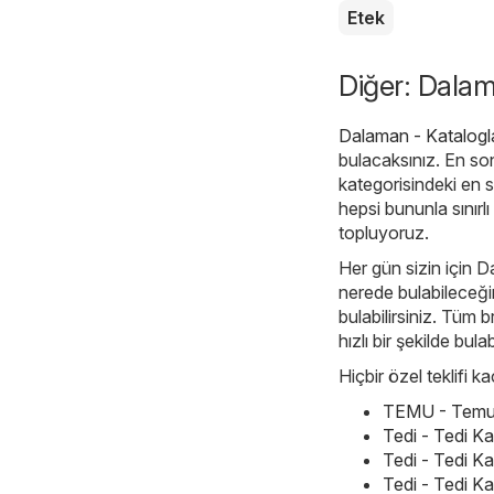
Etek
Diğer: Dalama
Dalaman - Katalogl
bulacaksınız. En so
kategorisindeki en 
hepsi bununla sınırlı 
topluyoruz.
Her gün sizin için Da
nerede bulabileceğin
bulabilirsiniz. Tüm 
hızlı bir şekilde bulab
Hiçbir özel teklifi 
TEMU - Temu h
Tedi - Tedi K
Tedi - Tedi K
Tedi - Tedi K