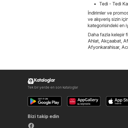
Tedi - Tedi K
İndirimler ve promos
ve alışveriş sizin i
kategorisindeki en iy
Daha fazla kelepir f
Ahlat
,
Akçaabat
,
Af
Afyonkarahisar
,
Ac
Kataloglar
Tek bir yerde en son kataloglar
Bizi takip edin