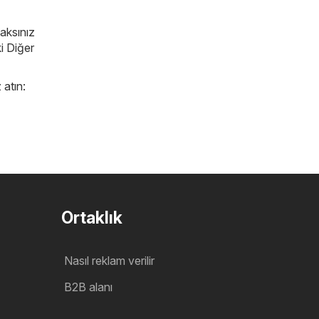
caksınız
i Diğer
 atın:
Ortaklık
Nasıl reklam verilir
B2B alanı