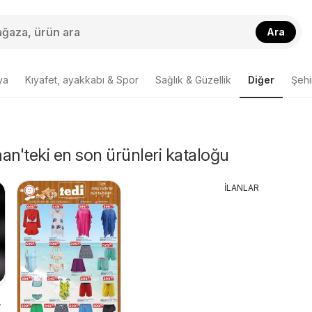
Ara
ya
Kıyafet, ayakkabı & Spor
Sağlık & Güzellik
Diğer
Şehir
an'teki en son ürünleri kataloğu
İLANLAR