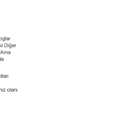
oglar
ki Diğer
. Ama
rde
tları
nız olanı