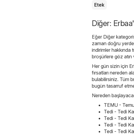
Etek
Diğer: Erbaa'
Eğer Diğer kategoris
zaman doğru yerde
indirimler hakkında t
broşürlere göz atın v
Her gün sizin için E
fırsatları nereden a
bulabilirsiniz. Tüm b
bugün tasarruf etme
Nereden başlayacağı
TEMU - Temu h
Tedi - Tedi K
Tedi - Tedi K
Tedi - Tedi K
Tedi - Tedi K