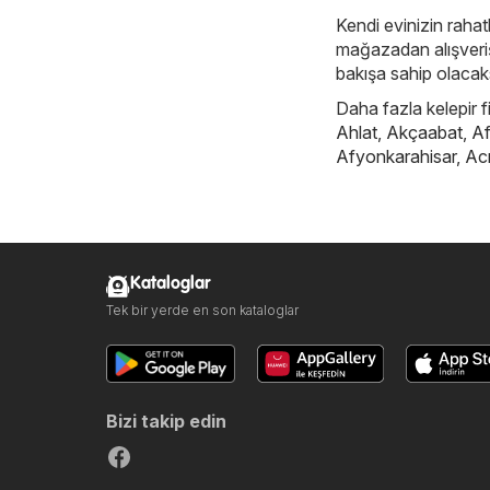
Kendi evinizin rahatl
mağazadan alışveriş 
bakışa sahip olacaks
Daha fazla kelepir f
Ahlat
,
Akçaabat
,
Af
Afyonkarahisar
,
Ac
Kataloglar
Tek bir yerde en son kataloglar
Bizi takip edin