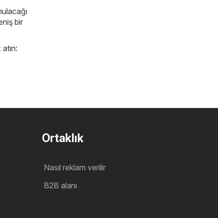
unulacağı
niş bir
 atın:
Ortaklık
Nasıl reklam verilir
B2B alanı