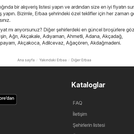
ığında bir alışveriş listesi yapın ve ardından size en iyi fiyatın s
yapın. Bizimle, Erbaa şehrindeki özel teklifler için her zaman ge
ınız.
iyat mı arıyorsunuz? Diğer şehirlerdeki en güncel broşürlere göz
şin
,
Ağrı
,
Akçakale
,
Adıyaman
,
Ahmetli
,
Adana
,
Akçadağ
,
ıpayam
,
Akçakoca
,
Adilcevaz
,
Ağaçören
,
Akdağmadeni
.
Ana sayfa
Yakındaki Erbaa
Diğer Erbaa
Kataloglar
FAQ
İletişim
Şehirlerin listesi