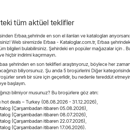
teki tüm aktüel teklifler
inden Erbaa,şehrinde en son el ilanları ve katalogları arıyorsanı
siniz! Web siremizde
Erbaa - Kataloglar.com.tr
, Erbaa şehrindek
üm bilgileri bulabilirsiniz. Şehirdeki en popüler mağazalar için . 
e hiçbir indirimi kaçırmayın.
rbaa şehrinden en son teklifleri araştırıyoruz, böylece her zaman
lacağınızı biliyorsunuz. Şu anda 5 broşürlerini Diğer kategorisind
roşürler sınırlı bir süre için geçerlidir, bu nedenle tereddüt etmeyi
ye başlayın.
nızı bilmiyor musunuz? Bu broşürlere göz atın:
ot deals – Turkey (08.08.2026 - 31.12.2026)
,
atalog (Çarşambadan itibaren 05.08.2026)
,
atalog (Çarşambadan itibaren 08.07.2026)
,
atalog (Çarşambadan itibaren 22.07.2026)
,
atalog (Çarşambadan itibaren 17.06.2026)
.