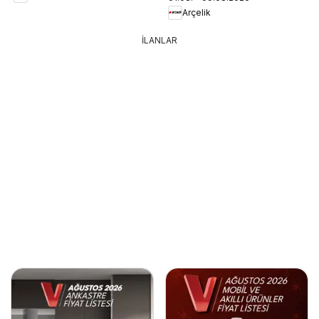
Arçelik
İLANLAR