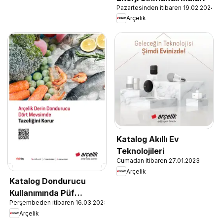
Pazartesinden itibaren 19.02.2024
Arçelik
Katalog Akıllı Ev
Teknolojileri
Cumadan itibaren 27.01.2023
Arçelik
Katalog Dondurucu
Kullanımında Püf
Perşembeden itibaren 16.03.2023
Noktaları
Arçelik