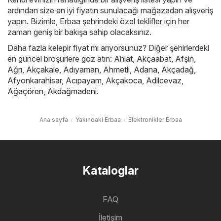
ardından size en iyi fiyatın sunulacağı mağazadan alışveriş
yapın. Bizimle, Erbaa şehrindeki özel teklifler için her
zaman geniş bir bakışa sahip olacaksınız.
Daha fazla kelepir fiyat mı arıyorsunuz? Diğer şehirlerdeki
en güncel broşürlere göz atın:
Ahlat
,
Akçaabat
,
Afşin
,
Ağrı
,
Akçakale
,
Adıyaman
,
Ahmetli
,
Adana
,
Akçadağ
,
Afyonkarahisar
,
Acıpayam
,
Akçakoca
,
Adilcevaz
,
Ağaçören
,
Akdağmadeni
.
Ana sayfa
Yakındaki Erbaa
Elektronikler Erbaa
Kataloglar
FAQ
İletişim