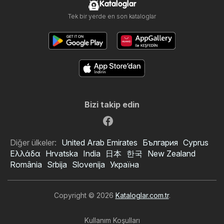
Kataloglar
Tek bir yerde en son kataloglar
Bizi takip edin
Diğer ülkeler:
United Arab Emirates
България
Cyprus
Ελλάδα
Hrvatska
India
日本
한국
New Zealand
România
Srbija
Slovenija
Україна
Copyright © 2026
Kataloglar.com.tr
.
Kullanım Koşulları