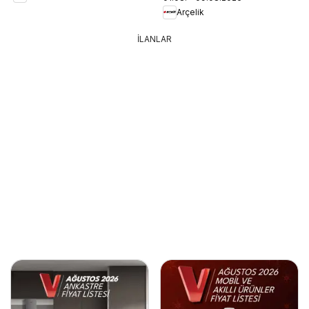
Arçelik
İLANLAR