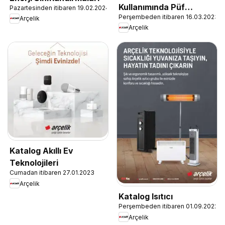
Kullanımında Püf
Pazartesinden itibaren 19.02.2024
Perşembeden itibaren 16.03.2023
Noktaları
Arçelik
Arçelik
Katalog Akıllı Ev
Teknolojileri
Cumadan itibaren 27.01.2023
Arçelik
Katalog Isıtıcı
Perşembeden itibaren 01.09.2022
Arçelik