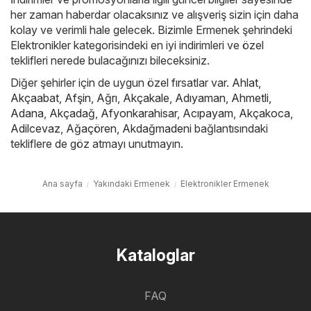
her zaman haberdar olacaksınız ve alışveriş sizin için daha
kolay ve verimli hale gelecek. Bizimle Ermenek şehrindeki
Elektronikler kategorisindeki en iyi indirimleri ve özel
teklifleri nerede bulacağınızı bileceksiniz.
Diğer şehirler için de uygun özel fırsatlar var.
Ahlat
,
Akçaabat
,
Afşin
,
Ağrı
,
Akçakale
,
Adıyaman
,
Ahmetli
,
Adana
,
Akçadağ
,
Afyonkarahisar
,
Acıpayam
,
Akçakoca
,
Adilcevaz
,
Ağaçören
,
Akdağmadeni
bağlantısındaki
tekliflere de göz atmayı unutmayın.
Ana sayfa
Yakındaki Ermenek
Elektronikler Ermenek
Kataloglar
FAQ