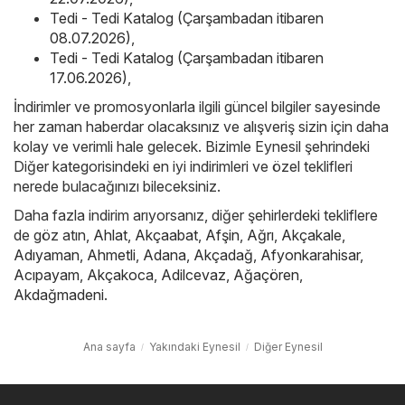
Tedi - Tedi Katalog (Çarşambadan itibaren
08.07.2026)
,
Tedi - Tedi Katalog (Çarşambadan itibaren
17.06.2026)
,
İndirimler ve promosyonlarla ilgili güncel bilgiler sayesinde
her zaman haberdar olacaksınız ve alışveriş sizin için daha
kolay ve verimli hale gelecek. Bizimle Eynesil şehrindeki
Diğer kategorisindeki en iyi indirimleri ve özel teklifleri
nerede bulacağınızı bileceksiniz.
Daha fazla indirim arıyorsanız, diğer şehirlerdeki tekliflere
de göz atın,
Ahlat
,
Akçaabat
,
Afşin
,
Ağrı
,
Akçakale
,
Adıyaman
,
Ahmetli
,
Adana
,
Akçadağ
,
Afyonkarahisar
,
Acıpayam
,
Akçakoca
,
Adilcevaz
,
Ağaçören
,
Akdağmadeni
.
Ana sayfa
Yakındaki Eynesil
Diğer Eynesil