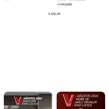
Arçelik
İLANLAR