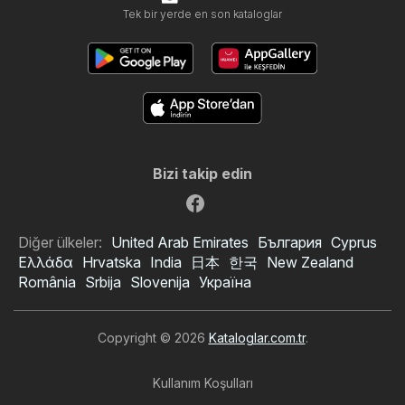
Tek bir yerde en son kataloglar
Bizi takip edin
Diğer ülkeler:
United Arab Emirates
България
Cyprus
Ελλάδα
Hrvatska
India
日本
한국
New Zealand
România
Srbija
Slovenija
Україна
Copyright © 2026
Kataloglar.com.tr
.
Kullanım Koşulları