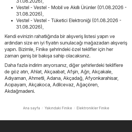
31.08.2026)
,
Vestel - Vestel - Mobil ve Akıllı Ürünler (01.08.2026 -
31.08.2026)
,
Vestel - Vestel - Tüketici Elektroniği (01.08.2026 -
31.08.2026)
,
Kendi evinizin rahatlığında bir alışveriş listesi yapın ve
ardından size en iyi fiyatın sunulacağı mağazadan alışveriş
yapın. Bizimle, Finike şehrindeki özel teklifler için her
zaman geniş bir bakışa sahip olacaksınız.
Daha fazla indirim arıyorsanız, diğer şehirlerdeki tekliflere
de göz atın,
Ahlat
,
Akçaabat
,
Afşin
,
Ağrı
,
Akçakale
,
Adıyaman
,
Ahmetli
,
Adana
,
Akçadağ
,
Afyonkarahisar
,
Acıpayam
,
Akçakoca
,
Adilcevaz
,
Ağaçören
,
Akdağmadeni
.
Ana sayfa
Yakındaki Finike
Elektronikler Finike