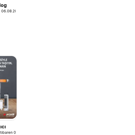
log
en 06.08.2024
ıcı
tibaren 01.09.2022