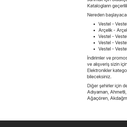
Katalogların geçerlil
Nereden başlayacağı
Vestel - Vest
Arçelik - Arç
Vestel - Vest
Vestel - Veste
Vestel - Veste
İndirimler ve promos
ve alışveriş sizin i
Elektronikler kategor
bileceksiniz.
Diğer şehirler için d
Adıyaman
,
Ahmetli
Ağaçören
,
Akdağm