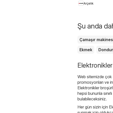
Arçelik
Şu anda daha
Çamaşır makines
Ekmek
Dondu
Elektronikler
Web sitemizde çok ç
promosyonları ve in
Elektronikler broşür
hepsi bununla sınırlı 
bulabileceksiniz.
Her gün sizin için E
sunmak için oldukça 