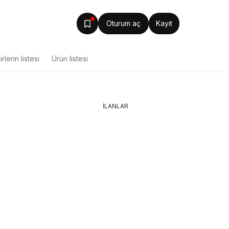
Oturum aç
Kayıt
rlerin listesi
Ürün listesi
İLANLAR