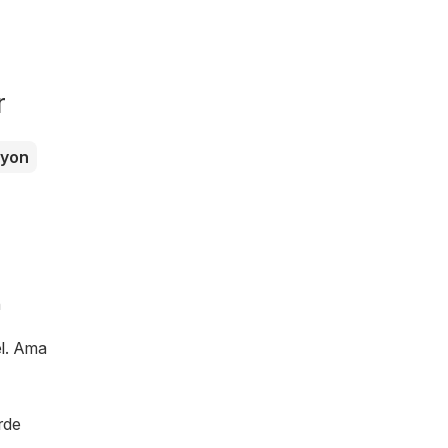
r
zyon
n
l
. Ama
erde