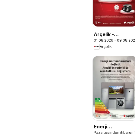
Arçelik -
01.08.2026 - 09.08.20
Ankastre
Arçelik
Kataloğu
Enerji
Pazartesinden itibaren
Sınıflandırmaları