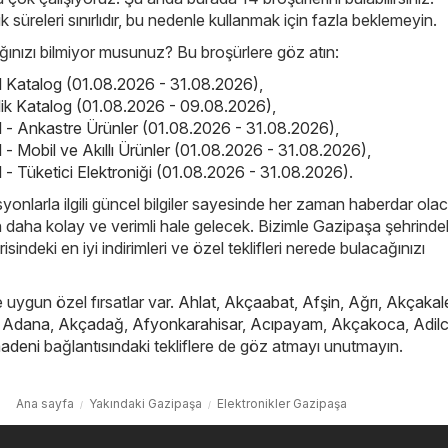
ik süreleri sınırlıdır, bu nedenle kullanmak için fazla beklemeyin.
nızı bilmiyor musunuz? Bu broşürlere göz atın:
el Katalog (01.08.2026 - 31.08.2026)
,
elik Katalog (01.08.2026 - 09.08.2026)
,
el - Ankastre Ürünler (01.08.2026 - 31.08.2026)
,
l - Mobil ve Akıllı Ürünler (01.08.2026 - 31.08.2026)
,
l - Tüketici Elektroniği (01.08.2026 - 31.08.2026)
.
yonlarla ilgili güncel bilgiler sayesinde her zaman haberdar ola
çin daha kolay ve verimli hale gelecek. Bizimle Gazipaşa şehrinde
isindeki en iyi indirimleri ve özel teklifleri nerede bulacağınızı
e uygun özel fırsatlar var.
Ahlat
,
Akçaabat
,
Afşin
,
Ağrı
,
Akçakal
,
Adana
,
Akçadağ
,
Afyonkarahisar
,
Acıpayam
,
Akçakoca
,
Adil
adeni
bağlantısındaki tekliflere de göz atmayı unutmayın.
Ana sayfa
Yakındaki Gazipaşa
Elektronikler Gazipaşa