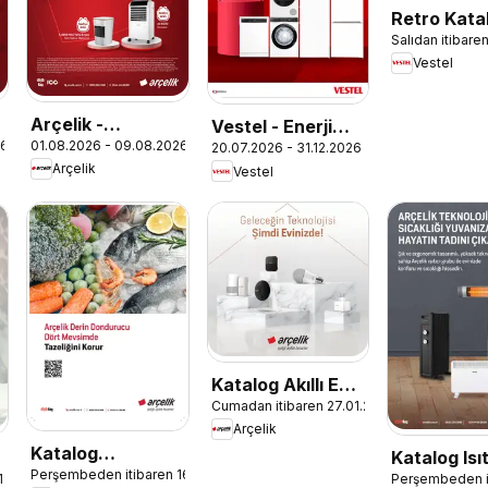
Retro Kata
Salıdan itibar
Vestel
Arçelik -
Vestel - Enerji
26
01.08.2026 - 09.08.2026
İklimlendirme
20.07.2026 - 31.12.2026
Sınıfı Broşür
Arçelik
Vestel
Kataloğu
Katalog Akıllı Ev
Cumadan itibaren 27.01.2023
Teknolojileri
Arçelik
Katalog
Katalog Isıt
Perşembeden itibaren 16.03.2023
Dondurucu
 19.02.2024
Perşembeden i