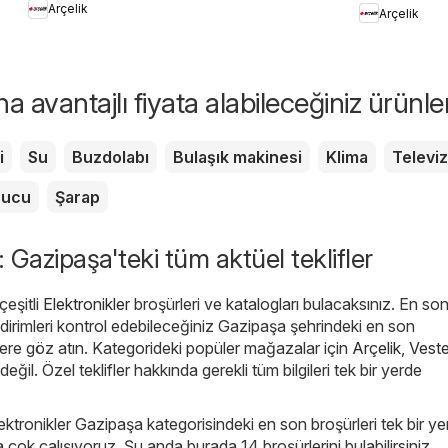
Arçelik
Arçelik
Kullanımında Püf
Noktaları
 avantajlı fiyata alabileceğiniz ürünle
i
Su
Buzdolabı
Bulaşık makinesi
Klima
Televi
rucu
Şarap
: Gazipaşa'teki tüm aktüel teklifler
eşitli
Elektronikler
broşürleri ve katalogları bulacaksınız. En so
dirimleri kontrol edebileceğiniz Gazipaşa şehrindeki en son
lere göz atın. Kategorideki popüler mağazalar için
Arçelik
,
Veste
değil. Özel teklifler hakkında gerekli tüm bilgileri tek bir yerde
lektronikler Gazipaşa kategorisindeki en son broşürleri tek bir y
çok çalışıyoruz. Şu anda burada 14 broşürlerini bulabilirsiniz.