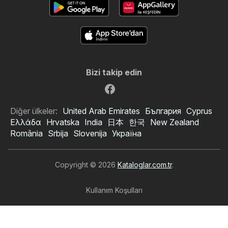
Bizi takip edin
Diğer ülkeler:
United Arab Emirates
България
Cyprus
Ελλάδα
Hrvatska
India
日本
한국
New Zealand
România
Srbija
Slovenija
Україна
Copyright © 2026
Kataloglar.com.tr
.
Kullanım Koşulları
Kişisel veri işleme