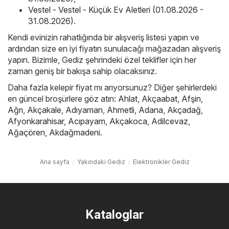
Vestel - Vestel - Küçük Ev Aletleri (01.08.2026 -
31.08.2026)
.
Kendi evinizin rahatlığında bir alışveriş listesi yapın ve
ardından size en iyi fiyatın sunulacağı mağazadan alışveriş
yapın. Bizimle, Gediz şehrindeki özel teklifler için her
zaman geniş bir bakışa sahip olacaksınız.
Daha fazla kelepir fiyat mı arıyorsunuz? Diğer şehirlerdeki
en güncel broşürlere göz atın:
Ahlat
,
Akçaabat
,
Afşin
,
Ağrı
,
Akçakale
,
Adıyaman
,
Ahmetli
,
Adana
,
Akçadağ
,
Afyonkarahisar
,
Acıpayam
,
Akçakoca
,
Adilcevaz
,
Ağaçören
,
Akdağmadeni
.
Ana sayfa
Yakındaki Gediz
Elektronikler Gediz
Kataloglar