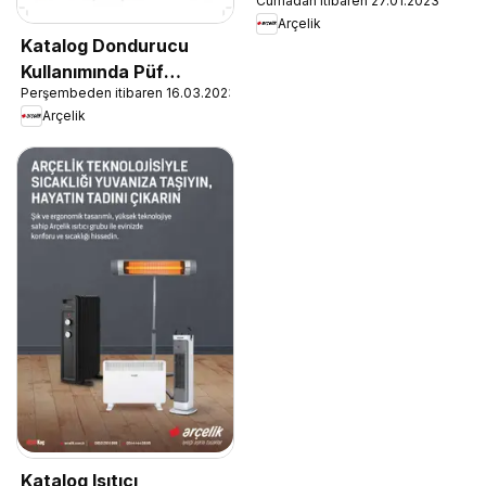
Cumadan itibaren 27.01.2023
Arçelik
Katalog Dondurucu
Kullanımında Püf
Perşembeden itibaren 16.03.2023
Noktaları
Arçelik
Katalog Isıtıcı