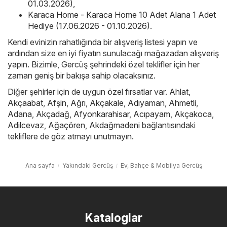
01.03.2026)
,
Karaca Home - Karaca Home 10 Adet Alana 1 Adet
Hediye (17.06.2026 - 01.10.2026)
.
Kendi evinizin rahatlığında bir alışveriş listesi yapın ve
ardından size en iyi fiyatın sunulacağı mağazadan alışveriş
yapın. Bizimle, Gercüş şehrindeki özel teklifler için her
zaman geniş bir bakışa sahip olacaksınız.
Diğer şehirler için de uygun özel fırsatlar var.
Ahlat
,
Akçaabat
,
Afşin
,
Ağrı
,
Akçakale
,
Adıyaman
,
Ahmetli
,
Adana
,
Akçadağ
,
Afyonkarahisar
,
Acıpayam
,
Akçakoca
,
Adilcevaz
,
Ağaçören
,
Akdağmadeni
bağlantısındaki
tekliflere de göz atmayı unutmayın.
Ana sayfa
Yakındaki Gercüş
Ev, Bahçe & Mobilya Gercüş
Kataloglar