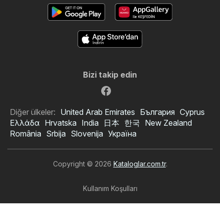
Bizi takip edin
Diğer ülkeler:
United Arab Emirates
България
Cyprus
Ελλάδα
Hrvatska
India
日本
한국
New Zealand
România
Srbija
Slovenija
Україна
Copyright © 2026
Kataloglar.com.tr
.
Kullanım Koşulları
Kişisel veri işleme