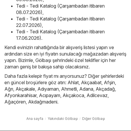
Tedi - Tedi Katalog (Çarşambadan itibaren
08.07.2026)
,
Tedi - Tedi Katalog (Çarşambadan itibaren
22.07.2026)
,
Tedi - Tedi Katalog (Çarşambadan itibaren
17.06.2026)
.
Kendi evinizin rahatlığında bir alışveriş listesi yapın ve
ardından size en iyi fiyatın sunulacağı mağazadan alışveriş
yapın. Bizimle, Gölbaşı şehrindeki özel teklifler için her
zaman geniş bir bakışa sahip olacaksınız.
Daha fazla kelepir fiyat mı arıyorsunuz? Diğer şehirlerdeki
en güncel broşürlere göz atın:
Ahlat
,
Akçaabat
,
Afşin
,
Ağrı
,
Akçakale
,
Adıyaman
,
Ahmetli
,
Adana
,
Akçadağ
,
Afyonkarahisar
,
Acıpayam
,
Akçakoca
,
Adilcevaz
,
Ağaçören
,
Akdağmadeni
.
Ana sayfa
Yakındaki Gölbaşı
Diğer Gölbaşı