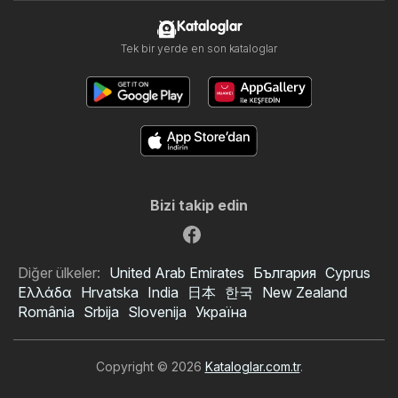
Kataloglar
Tek bir yerde en son kataloglar
Bizi takip edin
Diğer ülkeler:
United Arab Emirates
България
Cyprus
Ελλάδα
Hrvatska
India
日本
한국
New Zealand
România
Srbija
Slovenija
Україна
Copyright © 2026
Kataloglar.com.tr
.