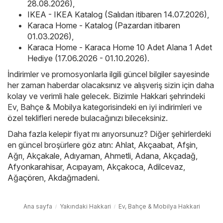
28.08.2026)
,
IKEA - IKEA Katalog (Salıdan itibaren 14.07.2026)
,
Karaca Home - Katalog (Pazardan itibaren
01.03.2026)
,
Karaca Home - Karaca Home 10 Adet Alana 1 Adet
Hediye (17.06.2026 - 01.10.2026)
.
İndirimler ve promosyonlarla ilgili güncel bilgiler sayesinde
her zaman haberdar olacaksınız ve alışveriş sizin için daha
kolay ve verimli hale gelecek. Bizimle Hakkari şehrindeki
Ev, Bahçe & Mobilya kategorisindeki en iyi indirimleri ve
özel teklifleri nerede bulacağınızı bileceksiniz.
Daha fazla kelepir fiyat mı arıyorsunuz? Diğer şehirlerdeki
en güncel broşürlere göz atın:
Ahlat
,
Akçaabat
,
Afşin
,
Ağrı
,
Akçakale
,
Adıyaman
,
Ahmetli
,
Adana
,
Akçadağ
,
Afyonkarahisar
,
Acıpayam
,
Akçakoca
,
Adilcevaz
,
Ağaçören
,
Akdağmadeni
.
Ana sayfa
Yakındaki Hakkari
Ev, Bahçe & Mobilya Hakkari