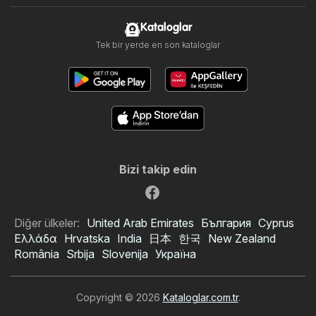
Kataloglar
Tek bir yerde en son kataloglar
Bizi takip edin
Diğer ülkeler:
United Arab Emirates
България
Cyprus
Ελλάδα
Hrvatska
India
日本
한국
New Zealand
România
Srbija
Slovenija
Україна
Copyright © 2026
Kataloglar.com.tr
.