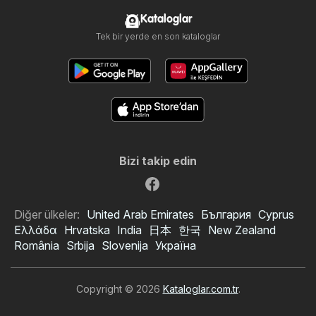
Kataloglar
Tek bir yerde en son kataloglar
Bizi takip edin
Diğer ülkeler:
United Arab Emirates
България
Cyprus
Ελλάδα
Hrvatska
India
日本
한국
New Zealand
România
Srbija
Slovenija
Україна
Copyright © 2026
Kataloglar.com.tr
.