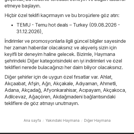
etmeye başlayın.
Hiçbir özel teklifi kaçırmayın ve bu broşürlere göz atın:
TEMU - Temu hot deals – Turkey (09.08.2026 -
31.12.2026)
,
İndirimler ve promosyonlarla ilgili güncel bilgiler sayesinde
her zaman haberdar olacaksınız ve alışveriş sizin için
keyifli bir deneyim haline gelecek. Bizimle, Haymana
şehrindeki Diğer kategorisindeki en iyi indirimleri ve özel
teklifleri nerede bulacağınızı her daim biliyor olacaksınız.
Diğer şehirler için de uygun özel fırsatlar var.
Ahlat
,
Akçaabat
,
Afşin
,
Ağrı
,
Akçakale
,
Adıyaman
,
Ahmetli
,
Adana
,
Akçadağ
,
Afyonkarahisar
,
Acıpayam
,
Akçakoca
,
Adilcevaz
,
Ağaçören
,
Akdağmadeni
bağlantısındaki
tekliflere de göz atmayı unutmayın.
Ana sayfa
Yakındaki Haymana
Diğer Haymana