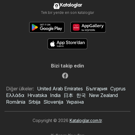
Kataloglar
Tek bir yerde en son kataloglar
Bizi takip edin
Diğer ülkeler:
United Arab Emirates
България
Cyprus
Ελλάδα
Hrvatska
India
日本
한국
New Zealand
România
Srbija
Slovenija
Україна
Copyright © 2026
Kataloglar.com.tr
.