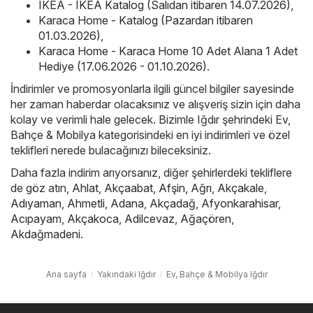
IKEA - IKEA Katalog (Salıdan itibaren 14.07.2026)
,
Karaca Home - Katalog (Pazardan itibaren
01.03.2026)
,
Karaca Home - Karaca Home 10 Adet Alana 1 Adet
Hediye (17.06.2026 - 01.10.2026)
.
İndirimler ve promosyonlarla ilgili güncel bilgiler sayesinde
her zaman haberdar olacaksınız ve alışveriş sizin için daha
kolay ve verimli hale gelecek. Bizimle Iğdır şehrindeki Ev,
Bahçe & Mobilya kategorisindeki en iyi indirimleri ve özel
teklifleri nerede bulacağınızı bileceksiniz.
Daha fazla indirim arıyorsanız, diğer şehirlerdeki tekliflere
de göz atın,
Ahlat
,
Akçaabat
,
Afşin
,
Ağrı
,
Akçakale
,
Adıyaman
,
Ahmetli
,
Adana
,
Akçadağ
,
Afyonkarahisar
,
Acıpayam
,
Akçakoca
,
Adilcevaz
,
Ağaçören
,
Akdağmadeni
.
Ana sayfa
Yakındaki Iğdır
Ev, Bahçe & Mobilya Iğdır