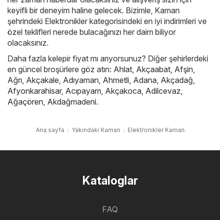
keyifli bir deneyim haline gelecek. Bizimle, Kaman
şehrindeki Elektronikler kategorisindeki en iyi indirimleri ve
özel teklifleri nerede bulacağınızı her daim biliyor
olacaksınız.
Daha fazla kelepir fiyat mı arıyorsunuz? Diğer şehirlerdeki
en güncel broşürlere göz atın:
Ahlat
,
Akçaabat
,
Afşin
,
Ağrı
,
Akçakale
,
Adıyaman
,
Ahmetli
,
Adana
,
Akçadağ
,
Afyonkarahisar
,
Acıpayam
,
Akçakoca
,
Adilcevaz
,
Ağaçören
,
Akdağmadeni
.
Ana sayfa
Yakındaki Kaman
Elektronikler Kaman
Kataloglar
FAQ