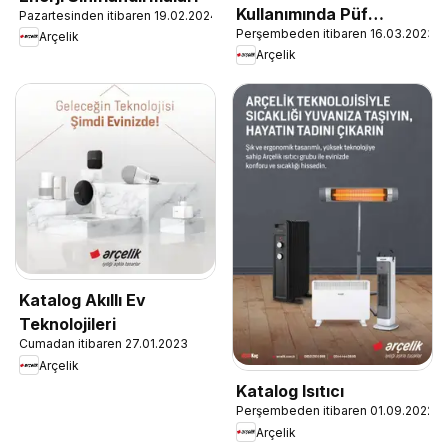
Kullanımında Püf
Pazartesinden itibaren 19.02.2024
Perşembeden itibaren 16.03.2023
Noktaları
Arçelik
Arçelik
Katalog Akıllı Ev
Teknolojileri
Cumadan itibaren 27.01.2023
Arçelik
Katalog Isıtıcı
Perşembeden itibaren 01.09.2022
Arçelik