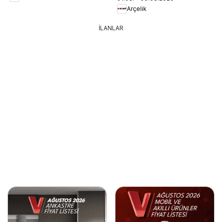
Arçelik
İLANLAR