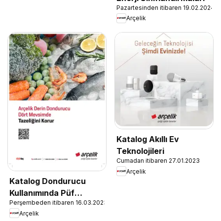
Pazartesinden itibaren 19.02.2024
Arçelik
Katalog Akıllı Ev
Teknolojileri
Cumadan itibaren 27.01.2023
Arçelik
Katalog Dondurucu
Kullanımında Püf
Perşembeden itibaren 16.03.2023
Noktaları
Arçelik