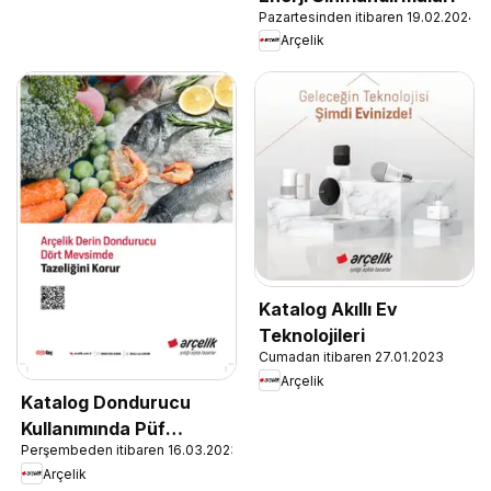
Pazartesinden itibaren 19.02.2024
Arçelik
Katalog Akıllı Ev
Teknolojileri
Cumadan itibaren 27.01.2023
Arçelik
Katalog Dondurucu
Kullanımında Püf
Perşembeden itibaren 16.03.2023
Noktaları
Arçelik