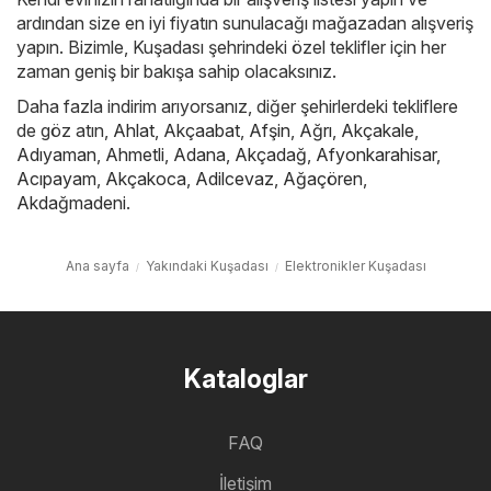
ardından size en iyi fiyatın sunulacağı mağazadan alışveriş
yapın. Bizimle, Kuşadası şehrindeki özel teklifler için her
zaman geniş bir bakışa sahip olacaksınız.
Daha fazla indirim arıyorsanız, diğer şehirlerdeki tekliflere
de göz atın,
Ahlat
,
Akçaabat
,
Afşin
,
Ağrı
,
Akçakale
,
Adıyaman
,
Ahmetli
,
Adana
,
Akçadağ
,
Afyonkarahisar
,
Acıpayam
,
Akçakoca
,
Adilcevaz
,
Ağaçören
,
Akdağmadeni
.
Ana sayfa
Yakındaki Kuşadası
Elektronikler Kuşadası
Kataloglar
FAQ
İletişim