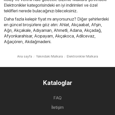
Elektronikler kategorisindeki en iyi indirimleri ve özel
teklifleri nerede bulacağınızı bileceksiniz.
Daha fazla kelepir fiyat mı arıyorsunuz? Diğer şehirlerdeki
en güncel broşürlere göz atın:
Ahlat
,
Akçaabat
,
Afşin
,
Ağrı
,
Akçakale
,
Adıyaman
,
Ahmetli
,
Adana
,
Akçadağ
,
Afyonkarahisar
,
Acıpayam
,
Akçakoca
,
Adilcevaz
,
Ağaçören
,
Akdağmadeni
.
Ana sayfa
Yakındaki Malkara
Elektronikler Malkara
Kataloglar
FAQ
İletişim