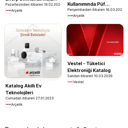
Kullanımında Püf
Pazartesinden itibaren 19.02.2024
Perşembeden itibaren 16.03.2023
Noktaları
Arçelik
Arçelik
Vestel - Tüketici
Elektroniği Katalog
Salıdan itibaren 10.03.2026
Vestel
Katalog Akıllı Ev
Teknolojileri
Cumadan itibaren 27.01.2023
Arçelik