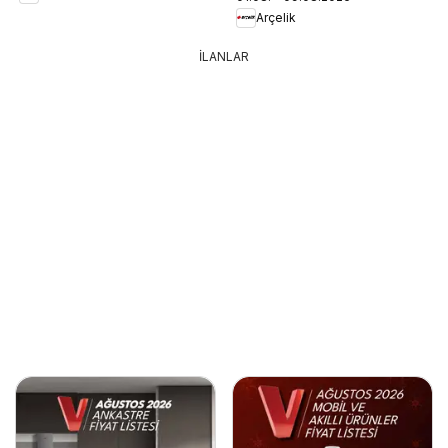
Arçelik
İLANLAR