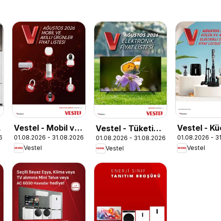
e
Vestel - Mobil ve
Vestel - K
Vestel - Tüketici
6
01.08.2026 - 31.08.2026
01.08.2026 - 3
01.08.2026 - 31.08.2026
Akıllı Ürünler
Aletleri
Elektroniği
Vestel
Vestel
Vestel