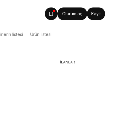
Oturum aç
Kayıt
rlerin listesi
Ürün listesi
İLANLAR