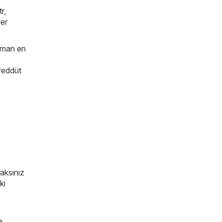
tr
,
ler
zaman en
ereddüt
caksınız
ki
e
,