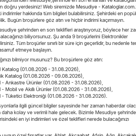
ategorisinden Mesudiye,şehrinde en son el ilanları ve katalogları
an doğru yerdesiniz! Web siremizde
Mesudiye - Kataloglar.com.
ndirimler hakkında tüm bilgileri bulabilirsiniz. Şehirdeki en popü
lik
. Bugün broşürlere göz atın ve hiçbir indirimi kaçırmayın.
esudiye şehrinden en son teklifleri araştırıyoruz, böylece her 
n alacağınızı biliyorsunuz. Şu anda 9 broşürlerini Elektronikler
irsiniz. Tüm broşürler sınırlı bir süre için geçerlidir, bu nedenle t
asarruf etmeye başlayın.
nızı bilmiyor musunuz? Bu broşürlere göz atın:
el Katalog (01.08.2026 - 31.08.2026)
,
elik Katalog (01.08.2026 - 09.08.2026)
,
el - Ankastre Ürünler (01.08.2026 - 31.08.2026)
,
l - Mobil ve Akıllı Ürünler (01.08.2026 - 31.08.2026)
,
l - Tüketici Elektroniği (01.08.2026 - 31.08.2026)
.
yonlarla ilgili güncel bilgiler sayesinde her zaman haberdar ola
çin daha kolay ve verimli hale gelecek. Bizimle Mesudiye şehrinde
isindeki en iyi indirimleri ve özel teklifleri nerede bulacağınızı
e uygun özel fırsatlar var.
Ahlat
,
Akçaabat
,
Afşin
,
Ağrı
,
Akçakal