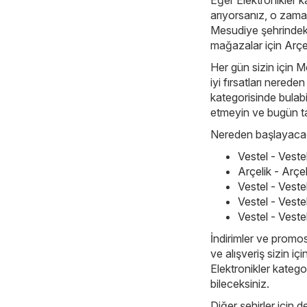
Eğer Elektronikler k
arıyorsanız, o zam
Mesudiye şehrindeki i
mağazalar için
Arçe
Her gün sizin için M
iyi fırsatları nerede
kategorisinde bulabil
etmeyin ve bugün t
Nereden başlayacağı
Vestel - Vest
Arçelik - Arç
Vestel - Vest
Vestel - Veste
Vestel - Veste
İndirimler ve promos
ve alışveriş sizin i
Elektronikler kategor
bileceksiniz.
Diğer şehirler için d