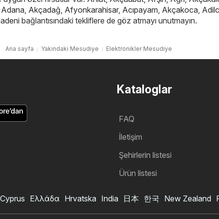
,
Adana
,
Akçadağ
,
Afyonkarahisar
,
Acıpayam
,
Akçakoca
,
Adil
adeni
bağlantısındaki tekliflere de göz atmayı unutmayın.
Ana sayfa
Yakındaki Mesudiye
Elektronikler Mesudiye
Kataloglar
FAQ
İletişim
Şehirlerin listesi
Ürün listesi
Cyprus
Ελλάδα
Hrvatska
India
日本
한국
New Zealand