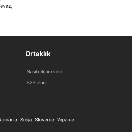
cevaz
,
Ortaklık
Nasıl reklam verilir
B2B alanı
România
Srbija
Slovenija
Україна