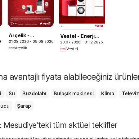
Arçelik -
Vestel - Enerji
26
01.08.2026 - 09.08.2026
İklimlendirme
20.07.2026 - 31.12.2026
Sınıfı Broşür
Arçelik
Vestel
Kataloğu
 avantajlı fiyata alabileceğiniz ürünle
i
Su
Buzdolabı
Bulaşık makinesi
Klima
Televi
rucu
Şarap
: Mesudiye'teki tüm aktüel teklifler