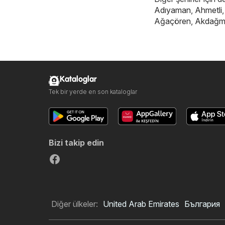
Adıyaman
,
Ahmetli
Ağaçören
,
Akdağm
Kataloglar
Tek bir yerde en son kataloglar
Bizi takip edin
Diğer ülkeler:
United Arab Emirates
България