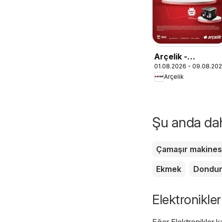
Arçelik -
01.08.2026 - 09.08.20
Ankastre
Arçelik
Kataloğu
Şu anda daha
Çamaşır makines
Ekmek
Dondu
Elektronikler