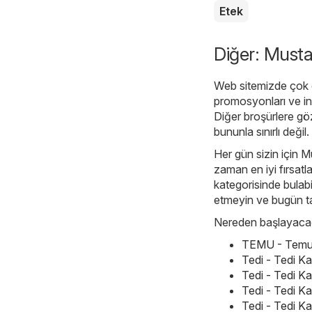
Etek
Diğer: Musta
Web sitemizde çok ç
promosyonları ve in
Diğer broşürlere gö
bununla sınırlı değil
Her gün sizin için M
zaman en iyi fırsatl
kategorisinde bulabil
etmeyin ve bugün t
Nereden başlayacağı
TEMU - Temu h
Tedi - Tedi K
Tedi - Tedi K
Tedi - Tedi K
Tedi - Tedi K