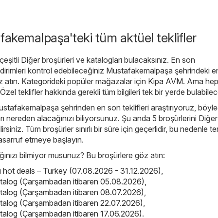
fakemalpaşa'teki tüm aktüel teklifler
eşitli
Diğer
broşürleri ve katalogları bulacaksınız. En son
dirimleri kontrol edebileceğiniz Mustafakemalpaşa şehrindeki e
z atın. Kategorideki popüler mağazalar için
Kipa AVM
. Ama hep
. Özel teklifler hakkında gerekli tüm bilgileri tek bir yerde bulabile
ustafakemalpaşa şehrinden en son teklifleri araştırıyoruz, böyl
arı nereden alacağınızı biliyorsunuz. Şu anda 5 broşürlerini Diğer
irsiniz. Tüm broşürler sınırlı bir süre için geçerlidir, bu nedenle t
asarruf etmeye başlayın.
nızı bilmiyor musunuz? Bu broşürlere göz atın:
ot deals – Turkey (07.08.2026 - 31.12.2026)
,
atalog (Çarşambadan itibaren 05.08.2026)
,
atalog (Çarşambadan itibaren 08.07.2026)
,
atalog (Çarşambadan itibaren 22.07.2026)
,
atalog (Çarşambadan itibaren 17.06.2026)
.