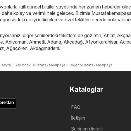
yonlarla ilgili güncel bilgiler sayesinde her zaman haberdar ola
çin daha kolay ve verimli hale gelecek. Bizimle Mustafakemalpaş
gorisindeki en iyi indirimleri ve özel teklifleri nerede bulacağınız
ıyorsanız, diğer şehirlerdeki tekliflere de göz atın,
Ahlat
,
Akçaa
le
,
Adıyaman
,
Ahmetli
,
Adana
,
Akçadağ
,
Afyonkarahisar
,
Acıp
az
,
Ağaçören
,
Akdağmadeni
.
 sayfa
Yakındaki Mustafakemalpaşa
Diğer Mustafakemalpaşa
Kataloglar
FAQ
İletişim
Şehirlerin listesi