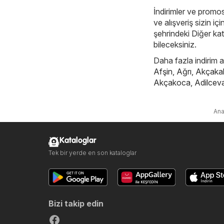
İndirimler ve promos
ve alışveriş sizin i
şehrindeki Diğer kate
bileceksiniz.
Daha fazla indirim ar
Afşin
,
Ağrı
,
Akçaka
Akçakoca
,
Adilcev
Ana
Kataloglar
Tek bir yerde en son kataloglar
Bizi takip edin