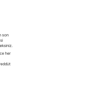
n son
si
ceksiniz.
ece her
ereddüt