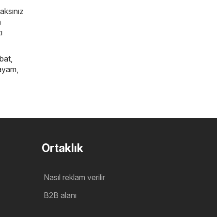
caksınız
a
ı
bat
,
ayam
,
Ortaklık
Nasıl reklam verilir
B2B alanı