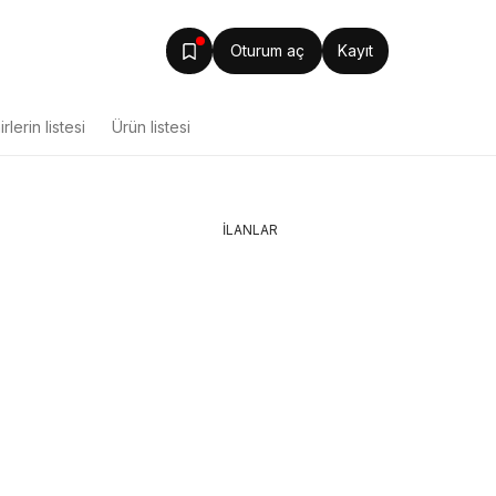
Oturum aç
Kayıt
rlerin listesi
Ürün listesi
İLANLAR