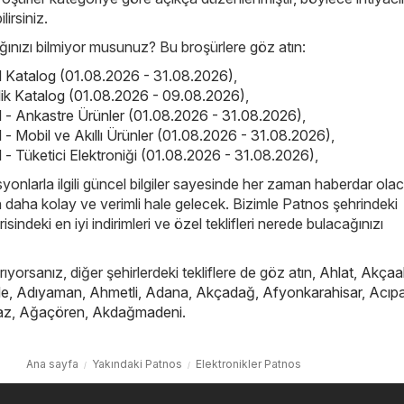
ilirsiniz.
nızı bilmiyor musunuz? Bu broşürlere göz atın:
el Katalog (01.08.2026 - 31.08.2026)
,
elik Katalog (01.08.2026 - 09.08.2026)
,
el - Ankastre Ürünler (01.08.2026 - 31.08.2026)
,
l - Mobil ve Akıllı Ürünler (01.08.2026 - 31.08.2026)
,
l - Tüketici Elektroniği (01.08.2026 - 31.08.2026)
,
yonlarla ilgili güncel bilgiler sayesinde her zaman haberdar ola
çin daha kolay ve verimli hale gelecek. Bizimle Patnos şehrindeki
isindeki en iyi indirimleri ve özel teklifleri nerede bulacağınızı
ıyorsanız, diğer şehirlerdeki tekliflere de göz atın,
Ahlat
,
Akçaa
le
,
Adıyaman
,
Ahmetli
,
Adana
,
Akçadağ
,
Afyonkarahisar
,
Acıp
az
,
Ağaçören
,
Akdağmadeni
.
Ana sayfa
Yakındaki Patnos
Elektronikler Patnos