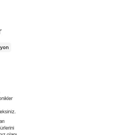
r
zyon
n
nikler
ceksiniz.
arı
rlerini
nız olanı