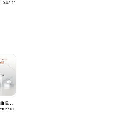
n 10.03.2026
llı Ev
en 27.01.2023
ri