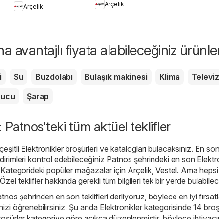
Arçelik
Arçelik
Kullanımında Püf
Noktaları
 avantajlı fiyata alabileceğiniz ürünle
i
Su
Buzdolabı
Bulaşık makinesi
Klima
Televi
rucu
Şarap
: Patnos'teki tüm aktüel teklifler
eşitli
Elektronikler
broşürleri ve katalogları bulacaksınız. En so
irimleri kontrol edebileceğiniz Patnos şehrindeki en son Elektro
. Kategorideki popüler mağazalar için
Arçelik
,
Vestel
. Ama hepsi
. Özel teklifler hakkında gerekli tüm bilgileri tek bir yerde bulabile
tnos şehrinden en son teklifleri derliyoruz, böylece en iyi fırsatl
izi öğrenebilirsiniz. Şu anda Elektronikler kategorisinde 14 broşü
broşürler kategoriye göre açıkça düzenlenmiştir, böylece ihtiyacı