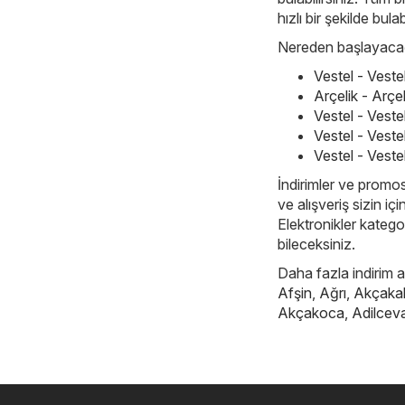
hızlı bir şekilde bulab
Nereden başlayacağı
Vestel - Vest
Arçelik - Arç
Vestel - Vest
Vestel - Veste
Vestel - Veste
İndirimler ve promos
ve alışveriş sizin i
Elektronikler kategor
bileceksiniz.
Daha fazla indirim ar
Afşin
,
Ağrı
,
Akçaka
Akçakoca
,
Adilcev