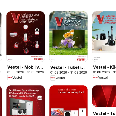
e
Vestel - Mobil ve
Vestel - K
Vestel - Tüketici
6
01.08.2026 - 31.08.2026
01.08.2026 - 3
01.08.2026 - 31.08.2026
Akıllı Ürünler
Aletleri
Elektroniği
Vestel
Vestel
Vestel
Vestel - Tü