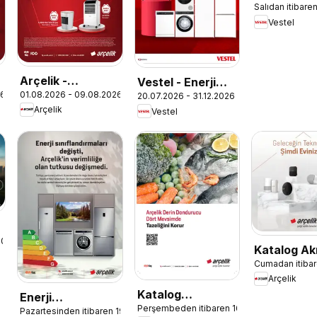
Salıdan itibare
Elektroniği
Vestel
Katalog
Arçelik -
Vestel - Enerji
26
01.08.2026 - 09.08.2026
İklimlendirme
20.07.2026 - 31.12.2026
Sınıfı Broşür
Arçelik
Vestel
Kataloğu
.2024
Katalog Akı
Cumadan itibar
Teknolojile
Arçelik
Katalog
Enerji
Perşembeden itibaren 16.03.2023
Dondurucu
Pazartesinden itibaren 19.02.2024
Sınıflandırmaları