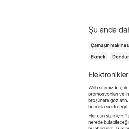
Şu anda daha
Çamaşır makines
Ekmek
Dondu
Elektronikler
Web sitemizde çok ç
promosyonları ve ind
broşürlere göz atın
bununla sınırlı değil
Her gün sizin için Pa
nerede bulabileceğin
bulabilirsiniz. Tüm 