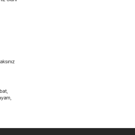
caksınız
bat
,
ayam
,