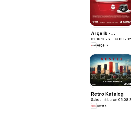
Arçelik -
01.08.2026 - 09.08.20
Ankastre
Arçelik
Kataloğu
Retro Katalog
Salıdan itibaren 06.08
Vestel