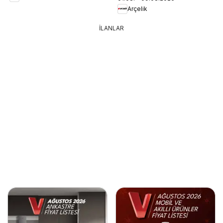
Arçelik
İLANLAR