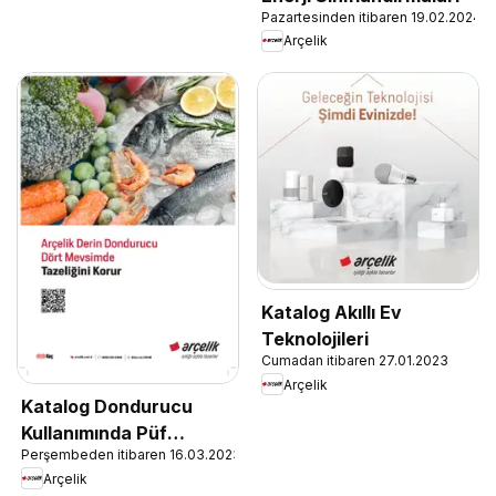
Pazartesinden itibaren 19.02.2024
Arçelik
Katalog Akıllı Ev
Teknolojileri
Cumadan itibaren 27.01.2023
Arçelik
Katalog Dondurucu
Kullanımında Püf
Perşembeden itibaren 16.03.2023
Noktaları
Arçelik