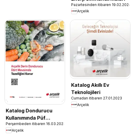
Pazartesinden itibaren 19.02.2024
Arçelik
Katalog Akıllı Ev
Teknolojileri
Cumadan itibaren 27.01.2023
Arçelik
Katalog Dondurucu
Kullanımında Püf
Perşembeden itibaren 16.03.2023
Noktaları
Arçelik