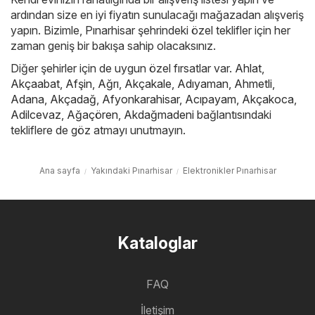
ardından size en iyi fiyatın sunulacağı mağazadan alışveriş
yapın. Bizimle, Pınarhisar şehrindeki özel teklifler için her
zaman geniş bir bakışa sahip olacaksınız.
Diğer şehirler için de uygun özel fırsatlar var.
Ahlat
,
Akçaabat
,
Afşin
,
Ağrı
,
Akçakale
,
Adıyaman
,
Ahmetli
,
Adana
,
Akçadağ
,
Afyonkarahisar
,
Acıpayam
,
Akçakoca
,
Adilcevaz
,
Ağaçören
,
Akdağmadeni
bağlantısındaki
tekliflere de göz atmayı unutmayın.
Ana sayfa
Yakındaki Pınarhisar
Elektronikler Pınarhisar
Kataloglar
FAQ
İletişim