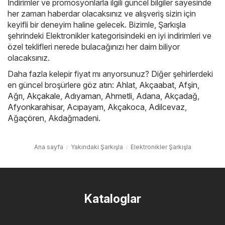
İndirimler ve promosyonlarla ilgili güncel bilgiler sayesinde
her zaman haberdar olacaksınız ve alışveriş sizin için
keyifli bir deneyim haline gelecek. Bizimle, Şarkışla
şehrindeki Elektronikler kategorisindeki en iyi indirimleri ve
özel teklifleri nerede bulacağınızı her daim biliyor
olacaksınız.
Daha fazla kelepir fiyat mı arıyorsunuz? Diğer şehirlerdeki
en güncel broşürlere göz atın:
Ahlat
,
Akçaabat
,
Afşin
,
Ağrı
,
Akçakale
,
Adıyaman
,
Ahmetli
,
Adana
,
Akçadağ
,
Afyonkarahisar
,
Acıpayam
,
Akçakoca
,
Adilcevaz
,
Ağaçören
,
Akdağmadeni
.
Ana sayfa
Yakındaki Şarkışla
Elektronikler Şarkışla
Kataloglar