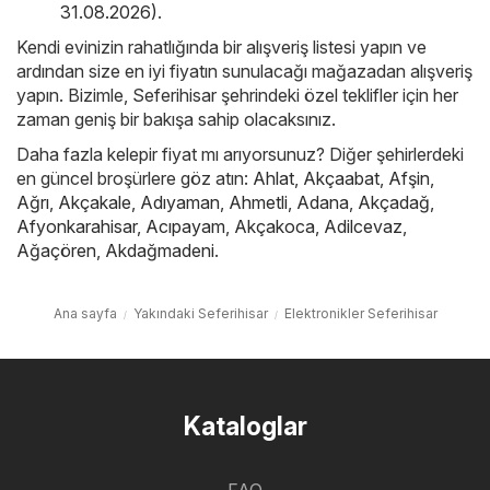
31.08.2026)
.
Kendi evinizin rahatlığında bir alışveriş listesi yapın ve
ardından size en iyi fiyatın sunulacağı mağazadan alışveriş
yapın. Bizimle, Seferihisar şehrindeki özel teklifler için her
zaman geniş bir bakışa sahip olacaksınız.
Daha fazla kelepir fiyat mı arıyorsunuz? Diğer şehirlerdeki
en güncel broşürlere göz atın:
Ahlat
,
Akçaabat
,
Afşin
,
Ağrı
,
Akçakale
,
Adıyaman
,
Ahmetli
,
Adana
,
Akçadağ
,
Afyonkarahisar
,
Acıpayam
,
Akçakoca
,
Adilcevaz
,
Ağaçören
,
Akdağmadeni
.
Ana sayfa
Yakındaki Seferihisar
Elektronikler Seferihisar
Kataloglar