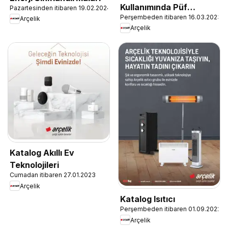
Kullanımında Püf
Pazartesinden itibaren 19.02.2024
Perşembeden itibaren 16.03.2023
Noktaları
Arçelik
Arçelik
Katalog Akıllı Ev
Teknolojileri
Cumadan itibaren 27.01.2023
Arçelik
Katalog Isıtıcı
Perşembeden itibaren 01.09.2022
Arçelik