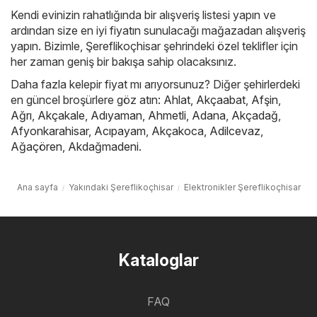
Kendi evinizin rahatlığında bir alışveriş listesi yapın ve
ardından size en iyi fiyatın sunulacağı mağazadan alışveriş
yapın. Bizimle, Şereflikoçhisar şehrindeki özel teklifler için
her zaman geniş bir bakışa sahip olacaksınız.
Daha fazla kelepir fiyat mı arıyorsunuz? Diğer şehirlerdeki
en güncel broşürlere göz atın:
Ahlat
,
Akçaabat
,
Afşin
,
Ağrı
,
Akçakale
,
Adıyaman
,
Ahmetli
,
Adana
,
Akçadağ
,
Afyonkarahisar
,
Acıpayam
,
Akçakoca
,
Adilcevaz
,
Ağaçören
,
Akdağmadeni
.
Ana sayfa
Yakındaki Şereflikoçhisar
Elektronikler Şereflikoçhisar
Kataloglar
FAQ