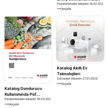
Pazartesinden itibaren 19.02.2024
Arçelik
Katalog Akıllı Ev
Teknolojileri
Cumadan itibaren 27.01.2023
Arçelik
Katalog Dondurucu
Kullanımında Püf
Perşembeden itibaren 16.03.2023
Noktaları
Arçelik