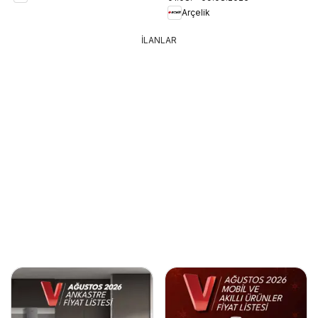
Arçelik
İLANLAR