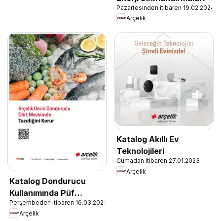
Pazartesinden itibaren 19.02.2024
Arçelik
Katalog Akıllı Ev
Teknolojileri
Cumadan itibaren 27.01.2023
Arçelik
Katalog Dondurucu
Kullanımında Püf
Perşembeden itibaren 16.03.2023
Noktaları
Arçelik