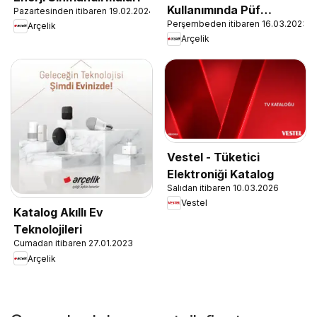
Kullanımında Püf
Pazartesinden itibaren 19.02.2024
Perşembeden itibaren 16.03.2023
Noktaları
Arçelik
Arçelik
Vestel - Tüketici
Elektroniği Katalog
Salıdan itibaren 10.03.2026
Vestel
Katalog Akıllı Ev
Teknolojileri
Cumadan itibaren 27.01.2023
Arçelik