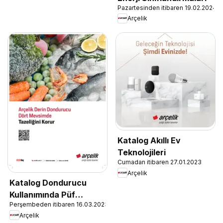
Pazartesinden itibaren 19.02.2024
Arçelik
Katalog Akıllı Ev
Teknolojileri
Cumadan itibaren 27.01.2023
Arçelik
Katalog Dondurucu
Kullanımında Püf
Perşembeden itibaren 16.03.2023
Noktaları
Arçelik