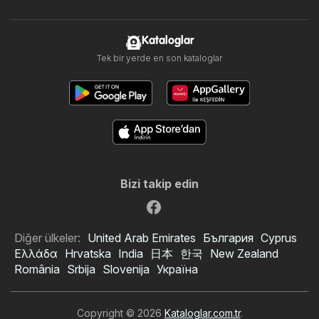
Kataloglar
Tek bir yerde en son kataloglar
Bizi takip edin
Diğer ülkeler:
United Arab Emirates
България
Cyprus
Ελλάδα
Hrvatska
India
日本
한국
New Zealand
România
Srbija
Slovenija
Україна
Copyright © 2026
Kataloglar.com.tr
.