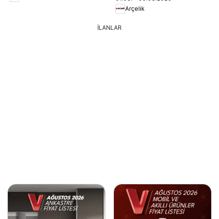
Arçelik
İLANLAR