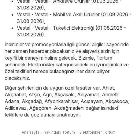
Vestel - Vestel - Ankastre Ürünler (01.08.2026 -
31.08.2026)
,
Vestel - Vestel - Mobil ve Akıllı Ürünler (01.08.2026 -
31.08.2026)
,
Vestel - Vestel - Tüketici Elektroniği (01.08.2026 -
31.08.2026)
.
İndirimler ve promosyonlarla ilgili güncel bilgiler sayesinde
her zaman haberdar olacaksınız ve alışveriş sizin için
keyifli bir deneyim haline gelecek. Bizimle, Tortum
şehrindeki Elektronikler kategorisindeki en iyi indirimleri ve
özel teklifleri nerede bulacağınızı her daim biliyor
olacaksınız.
Diğer şehirler için de uygun özel fırsatlar var.
Ahlat
,
Akçaabat
,
Afşin
,
Ağrı
,
Akçakale
,
Adıyaman
,
Ahmetli
,
Adana
,
Akçadağ
,
Afyonkarahisar
,
Acıpayam
,
Akçakoca
,
Adilcevaz
,
Ağaçören
,
Akdağmadeni
bağlantısındaki
tekliflere de göz atmayı unutmayın.
Ana sayfa
Yakındaki Tortum
Elektronikler Tortum