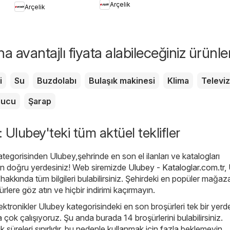
Arçelik
Arçelik
Kullanımında Püf
Noktaları
 avantajlı fiyata alabileceğiniz ürünle
i
Su
Buzdolabı
Bulaşık makinesi
Klima
Televi
rucu
Şarap
: Ulubey'teki tüm aktüel teklifler
ategorisinden Ulubey,şehrinde en son el ilanları ve katalogları
an doğru yerdesiniz! Web siremizde
Ulubey - Kataloglar.com.tr
,
 hakkında tüm bilgileri bulabilirsiniz. Şehirdeki en popüler mağaza
rlere göz atın ve hiçbir indirimi kaçırmayın.
lektronikler Ulubey kategorisindeki en son broşürleri tek bir yerd
çok çalışıyoruz. Şu anda burada 14 broşürlerini bulabilirsiniz.
ik süreleri sınırlıdır, bu nedenle kullanmak için fazla beklemeyin.