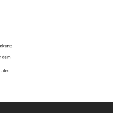
caksınız
er daim
 atın: