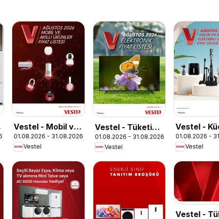
e
Vestel - Mobil ve
Vestel - K
Vestel - Tüketici
6
01.08.2026 - 31.08.2026
01.08.2026 - 3
01.08.2026 - 31.08.2026
Akıllı Ürünler
Aletleri
Elektroniği
Vestel
Vestel
Vestel
Vestel - Tü