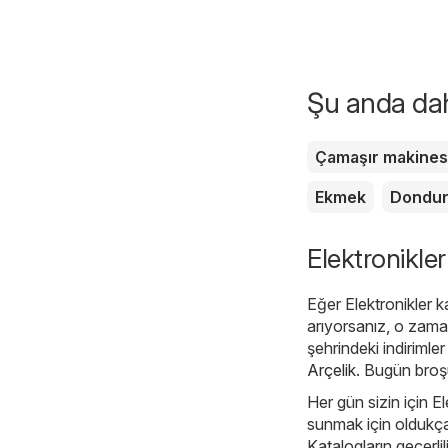
Şu anda daha
Çamaşır makines
Ekmek
Dondu
Elektronikler
Eğer Elektronikler k
arıyorsanız, o zam
şehrindeki indirimler
Arçelik
. Bugün broşü
Her gün sizin için E
sunmak için oldukça 
Katalogların geçerlil