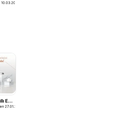
n 10.03.2026
llı Ev
en 27.01.2023
ri