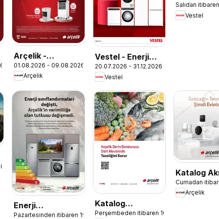
Salıdan itibare
Elektroniği
Vestel
Katalog
Arçelik -
Vestel - Enerji
26
01.08.2026 - 09.08.2026
İklimlendirme
20.07.2026 - 31.12.2026
Sınıfı Broşür
Arçelik
Vestel
Kataloğu
.2024
Katalog Akı
Cumadan itibar
Teknolojile
Arçelik
Katalog
Enerji
Perşembeden itibaren 16.03.2023
Dondurucu
Pazartesinden itibaren 19.02.2024
Sınıflandırmaları