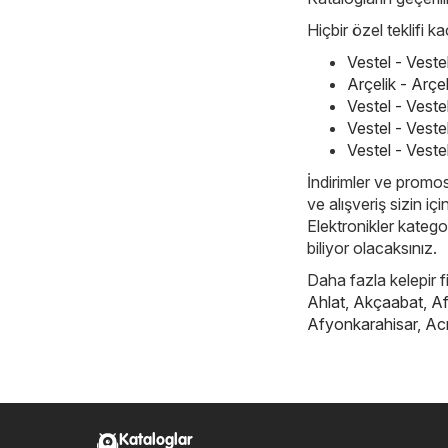
Hiçbir özel teklifi 
Vestel - Vest
Arçelik - Arç
Vestel - Vest
Vestel - Veste
Vestel - Veste
İndirimler ve promos
ve alışveriş sizin iç
Elektronikler kategor
biliyor olacaksınız.
Daha fazla kelepir f
Ahlat
,
Akçaabat
,
Af
Afyonkarahisar
,
Ac
Kataloglar