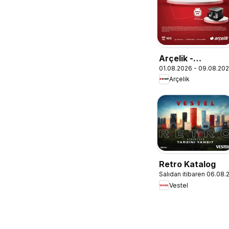
Arçelik -
01.08.2026 - 09.08.20
Ankastre
Arçelik
Kataloğu
Retro Katalog
Salıdan itibaren 06.08
Vestel