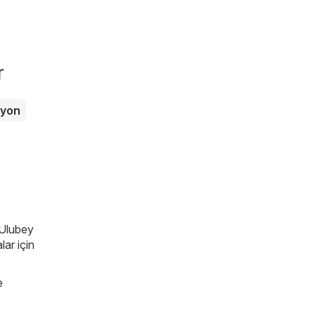
r
zyon
 Ulubey
lar için
e