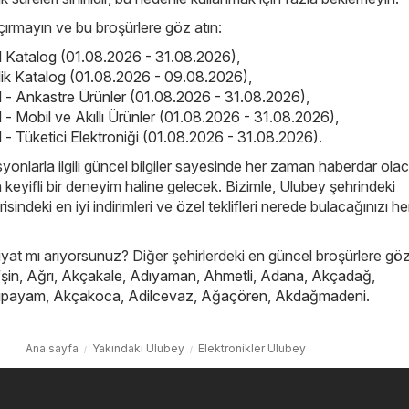
kaçırmayın ve bu broşürlere göz atın:
el Katalog (01.08.2026 - 31.08.2026)
,
elik Katalog (01.08.2026 - 09.08.2026)
,
el - Ankastre Ürünler (01.08.2026 - 31.08.2026)
,
l - Mobil ve Akıllı Ürünler (01.08.2026 - 31.08.2026)
,
l - Tüketici Elektroniği (01.08.2026 - 31.08.2026)
.
yonlarla ilgili güncel bilgiler sayesinde her zaman haberdar ola
in keyifli bir deneyim haline gelecek. Bizimle, Ulubey şehrindeki
isindeki en iyi indirimleri ve özel teklifleri nerede bulacağınızı h
iyat mı arıyorsunuz? Diğer şehirlerdeki en güncel broşürlere göz
şin
,
Ağrı
,
Akçakale
,
Adıyaman
,
Ahmetli
,
Adana
,
Akçadağ
,
ıpayam
,
Akçakoca
,
Adilcevaz
,
Ağaçören
,
Akdağmadeni
.
Ana sayfa
Yakındaki Ulubey
Elektronikler Ulubey