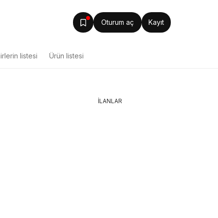
Oturum aç
Kayıt
rlerin listesi
Ürün listesi
İLANLAR