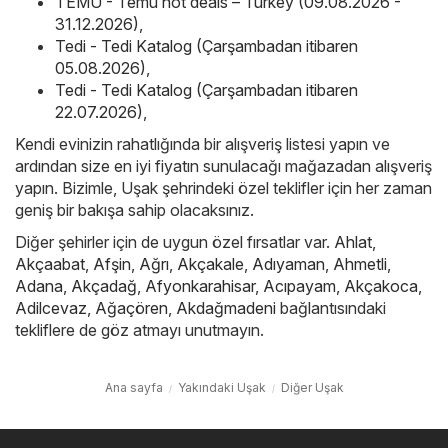
TEMU - Temu hot deals – Turkey (09.08.2026 -
31.12.2026)
,
Tedi - Tedi Katalog (Çarşambadan itibaren
05.08.2026)
,
Tedi - Tedi Katalog (Çarşambadan itibaren
22.07.2026)
,
Kendi evinizin rahatlığında bir alışveriş listesi yapın ve
ardından size en iyi fiyatın sunulacağı mağazadan alışveriş
yapın. Bizimle, Uşak şehrindeki özel teklifler için her zaman
geniş bir bakışa sahip olacaksınız.
Diğer şehirler için de uygun özel fırsatlar var.
Ahlat
,
Akçaabat
,
Afşin
,
Ağrı
,
Akçakale
,
Adıyaman
,
Ahmetli
,
Adana
,
Akçadağ
,
Afyonkarahisar
,
Acıpayam
,
Akçakoca
,
Adilcevaz
,
Ağaçören
,
Akdağmadeni
bağlantısındaki
tekliflere de göz atmayı unutmayın.
Ana sayfa
Yakındaki Uşak
Diğer Uşak