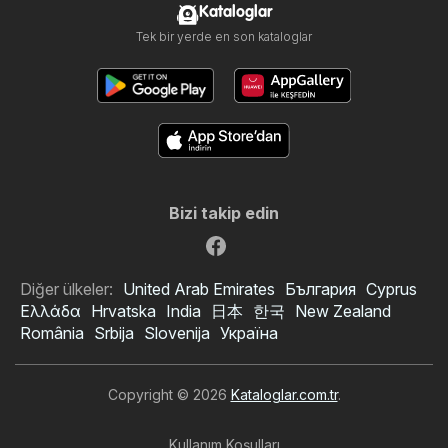
Kataloglar
Tek bir yerde en son kataloglar
Bizi takip edin
Diğer ülkeler:
United Arab Emirates
България
Cyprus
Ελλάδα
Hrvatska
India
日本
한국
New Zealand
România
Srbija
Slovenija
Україна
Copyright © 2026
Kataloglar.com.tr
.
Kullanım Koşulları