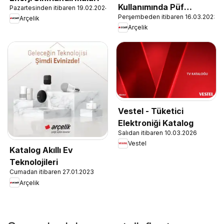
Kullanımında Püf
Pazartesinden itibaren 19.02.2024
Perşembeden itibaren 16.03.2023
Noktaları
Arçelik
Arçelik
Vestel - Tüketici
Elektroniği Katalog
Salıdan itibaren 10.03.2026
Vestel
Katalog Akıllı Ev
Teknolojileri
Cumadan itibaren 27.01.2023
Arçelik