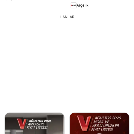
Arçelik
İLANLAR