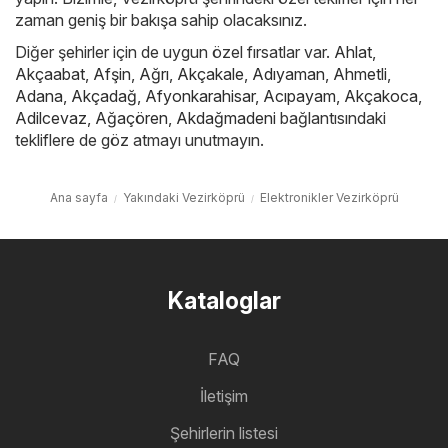
zaman geniş bir bakışa sahip olacaksınız.
Diğer şehirler için de uygun özel fırsatlar var.
Ahlat
,
Akçaabat
,
Afşin
,
Ağrı
,
Akçakale
,
Adıyaman
,
Ahmetli
,
Adana
,
Akçadağ
,
Afyonkarahisar
,
Acıpayam
,
Akçakoca
,
Adilcevaz
,
Ağaçören
,
Akdağmadeni
bağlantısındaki
tekliflere de göz atmayı unutmayın.
Ana sayfa
Yakındaki Vezirköprü
Elektronikler Vezirköprü
Kataloglar
FAQ
İletişim
Şehirlerin listesi