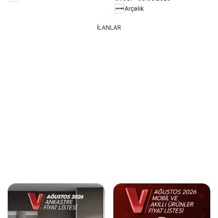
Arçelik
İLANLAR