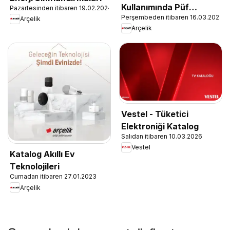
Kullanımında Püf
Pazartesinden itibaren 19.02.2024
Perşembeden itibaren 16.03.2023
Noktaları
Arçelik
Arçelik
Vestel - Tüketici
Elektroniği Katalog
Salıdan itibaren 10.03.2026
Vestel
Katalog Akıllı Ev
Teknolojileri
Cumadan itibaren 27.01.2023
Arçelik