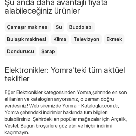
Şu anda daha avantajlı fiyata
alabileceğiniz ürünler
Çamaşır makinesi
Su
Buzdolabı
Bulaşık makinesi
Klima
Televizyon
Ekmek
Dondurucu
Şarap
Elektronikler: Yomra'teki tüm aktüel
teklifler
Eğer Elektronikler kategorisinden Yomra,şehrinde en son
el ilanları ve katalogları arıyorsanız, o zaman doğru
yerdesiniz! Web siremizde
Yomra - Kataloglar.com.tr
,
Yomra şehrindeki indirimler hakkında tüm bilgileri
bulabilirsiniz. Şehirdeki en popüler mağazalar için
Arçelik
,
Vestel
. Bugün broşürlere göz atın ve hiçbir indirimi
kaçırmayın.