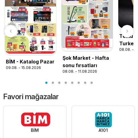
Temu ho
Turkey
08.08. - 3
Şok Market - Hafta
BİM - Katalog Pazar
sonu fırsatları
09.08. - 15.08.2026
08.08. - 11.08.2026
Favori mağazalar
BİM
A101