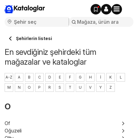
Kataloglar
Şehirlerin listesi
En sevdiğiniz şehirdeki tüm
mağazalar ve kataloglar
A-Z
A
B
C
D
E
F
G
H
I
K
L
M
N
O
P
R
S
T
U
V
Y
Z
O
Of
Oğuzeli