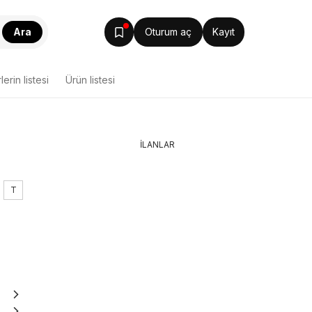
Ara
Oturum aç
Kayıt
lerin listesi
Ürün listesi
İLANLAR
T