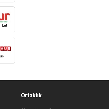
rket
us
Ortaklık