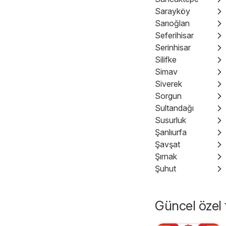
Sarayköy
Sarıoğlan
Seferihisar
Serinhisar
Silifke
Simav
Siverek
Sorgun
Sultandağı
Susurluk
Şanlıurfa
Şavşat
Şırnak
Şuhut
Güncel özel t