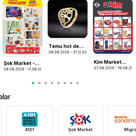
Temu hot deals
08.08.2026 - 31.12.2026
– Turkey
Kim Market
Şok Market -
07.08.2026 - 19.08.202
Katalog
08.08.2026 - 11.08.2026
Hafta sonu
26
fırsatları
alar
A101
Şok Market
Migr