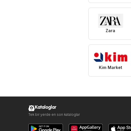
Zara
Kim Market
Kataloglar
Tek bir yerde en son kataloglar