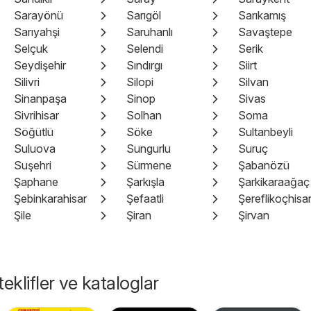
Sarayönü
Sarıgöl
Sarıkamış
Sarıyahşi
Saruhanlı
Savaştepe
Selçuk
Selendi
Serik
Seydişehir
Sındırgı
Siirt
Silivri
Silopi
Silvan
Sinanpaşa
Sinop
Sivas
Sivrihisar
Solhan
Soma
Söğütlü
Söke
Sultanbeyli
Suluova
Sungurlu
Suruç
Suşehri
Sürmene
Şabanözü
Şaphane
Şarkışla
Şarkikaraağaç
Şebinkarahisar
Şefaatli
Şereflikoçhisa
Şile
Şiran
Şirvan
eklifler ve kataloglar