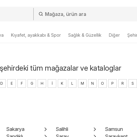
ya
Kıyafet, ayakkabı & Spor
Sağlık & Güzellik
Diğer
Şehir
 şehirdeki tüm mağazalar ve kataloglar
D
E
F
G
H
I
K
L
M
N
O
P
R
S
Sakarya
Salihli
Samsun
Sandıklı
Saray
Saraykent