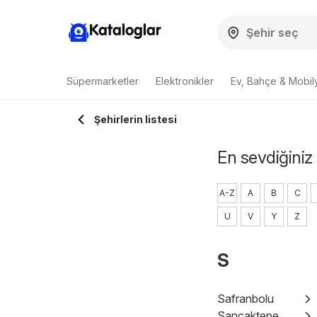
Kataloglar
Süpermarketler
Elektronikler
Ev, Bahçe & Mobil
Şehirlerin listesi
En sevdiğiniz
A-Z
A
B
C
U
V
Y
Z
S
Safranbolu
Sancaktepe